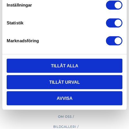
Öppettider hämtlager:
Inställningar
Vardagar: 08:00 -16:00 - Lunch 12:00 - 13:00
Email:
info@alucon.se
Statistik
Tele:
031-267732
Marknadsföring
TILLÅT ALLA
TILLÅT URVAL
AVVISA
OM OSS /
BILDGALLERI /