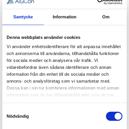
Ändknut
22x22
Samtycke
Information
Om
Ändknut 22x22, 1 st.
75,00
KR
114,31
KR
Denna webbplats använder cookies
INFO
Vi använder enhetsidentifierare för att anpassa innehållet
och annonserna till användarna, tillhandahålla funktioner
för sociala medier och analysera vår trafik. Vi
vidarebefordrar även sådana identifierare och annan
information från din enhet till de sociala medier och
annons- och analysföretag som vi samarbetar med.
Dessa kan i sin tur kombinera informationen med annan
information som du har tillhandahållit eller som de har
AluCon AB
samlat in när du har använt deras tjänster.
Org. nr: 556326-7482
Samtyckesval
Nödvändig
Adress:
Von Utfallsgatan 16, 415 05 Göteborg