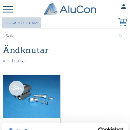
person
MINA SIDOR
Meny
BOKA MÖTE HÄR!
Ändknutar
« Tillbaka
34
%