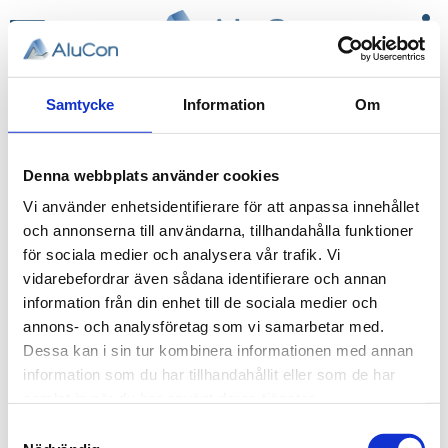
person
MINA SIDOR
Meny
BOKA MÖTE HÄR!
Samtycke
Information
Om
Kassa
Denna webbplats använder cookies
Vi använder enhetsidentifierare för att anpassa innehållet
Kundvagnen är tom
och annonserna till användarna, tillhandahålla funktioner
för sociala medier och analysera vår trafik. Vi
Fortsätt handla
vidarebefordrar även sådana identifierare och annan
information från din enhet till de sociala medier och
annons- och analysföretag som vi samarbetar med.
Dessa kan i sin tur kombinera informationen med annan
information som du har tillhandahållit eller som de har
samlat in när du har använt deras tjänster.
Samtyckesval