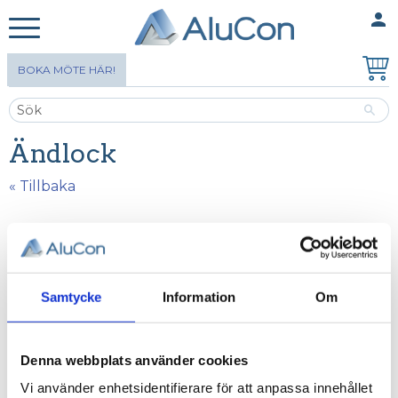
person
MINA SIDOR
Meny
BOKA MÖTE HÄR!
Ändlock
« Tillbaka
Inga produkter hittades.
Samtycke
Information
Om
Denna webbplats använder cookies
Vi använder enhetsidentifierare för att anpassa innehållet