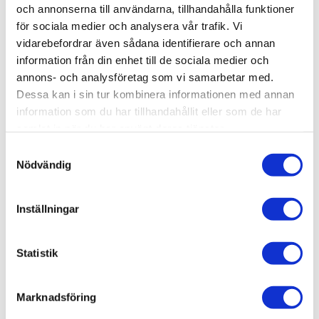
AluCon AB
och annonserna till användarna, tillhandahålla funktioner
för sociala medier och analysera vår trafik. Vi
Org. nr: 556326-7482
vidarebefordrar även sådana identifierare och annan
Adress:
Von Utfallsgatan 16, 415 05 Göteborg
information från din enhet till de sociala medier och
Öppettider hämtlager:
annons- och analysföretag som vi samarbetar med.
Vardagar: 08:00 -16:00 - Lunch 12:00 - 13:00
Dessa kan i sin tur kombinera informationen med annan
information som du har tillhandahållit eller som de har
Email:
info@alucon.se
samlat in när du har använt deras tjänster.
Tele:
031-267732
Samtyckesval
Nödvändig
Inställningar
Statistik
Marknadsföring