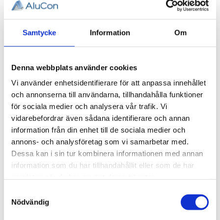
Ändplatta
30x60. M8
Ändplatta 30x60. M8.
Samtycke
Information
Om
1 st.
128,52
KR
Denna webbplats använder cookies
Vi använder enhetsidentifierare för att anpassa innehållet
INFO
och annonserna till användarna, tillhandahålla funktioner
för sociala medier och analysera vår trafik. Vi
vidarebefordrar även sådana identifierare och annan
information från din enhet till de sociala medier och
annons- och analysföretag som vi samarbetar med.
Dessa kan i sin tur kombinera informationen med annan
information som du har tillhandahållit eller som de har
AluCon AB
samlat in när du har använt deras tjänster.
Samtyckesval
Org. nr: 556326-7482
Nödvändig
Adress:
Von Utfallsgatan 16, 415 05 Göteborg