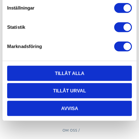
Öppettider hämtlager:
Inställningar
Vardagar: 08:00 -16:00 - Lunch 12:00 - 13:00
Email:
info@alucon.se
Statistik
Tele:
031-267732
Marknadsföring
TILLÅT ALLA
TILLÅT URVAL
AVVISA
OM OSS /