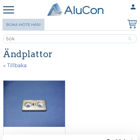
person
MINA SIDOR
Meny
BOKA MÖTE HÄR!
Ändplattor
« Tillbaka