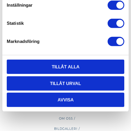
Öppettider hämtlager:
Inställningar
Vardagar: 08:00 -16:00 - Lunch 12:00 - 13:00
Email:
info@alucon.se
Statistik
Tele:
031-267732
Marknadsföring
TILLÅT ALLA
TILLÅT URVAL
AVVISA
OM OSS /
BILDGALLERI /