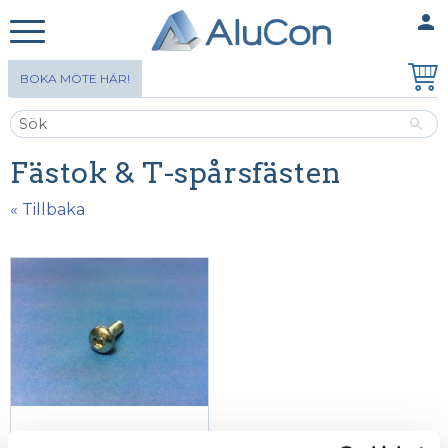
person
MINA SIDOR
Meny
BOKA MÖTE HÄR!
Fästok & T-spårsfästen
« Tillbaka