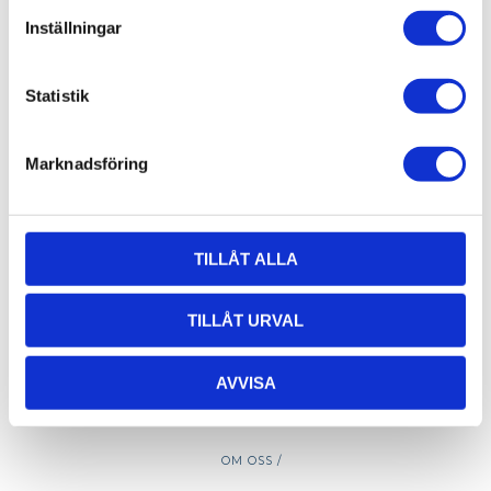
Öppettider hämtlager:
Inställningar
Vardagar: 08:00 -16:00 - Lunch 12:00 - 13:00
Email:
info@alucon.se
Statistik
Tele:
031-267732
Marknadsföring
TILLÅT ALLA
TILLÅT URVAL
AVVISA
OM OSS /