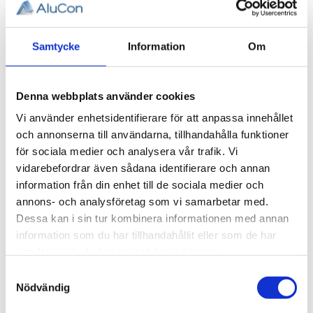
Skruv M5, K6S
5x16
Skruv för centrumhål
Samtycke
Information
Om
i 20-profiler, 1st
2,16
KR
Denna webbplats använder cookies
Vi använder enhetsidentifierare för att anpassa innehållet
INFO
och annonserna till användarna, tillhandahålla funktioner
för sociala medier och analysera vår trafik. Vi
vidarebefordrar även sådana identifierare och annan
information från din enhet till de sociala medier och
annons- och analysföretag som vi samarbetar med.
Dessa kan i sin tur kombinera informationen med annan
information som du har tillhandahållit eller som de har
AluCon AB
samlat in när du har använt deras tjänster.
Samtyckesval
Org. nr: 556326-7482
Nödvändig
Adress:
Von Utfallsgatan 16, 415 05 Göteborg