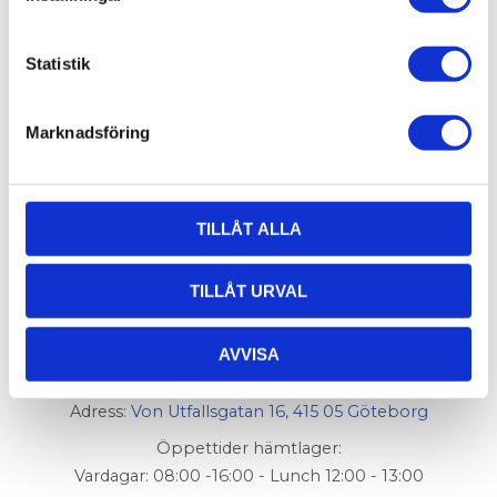
Aluminiumprofil
30x60. T-Spår 7.
Centrumhål för M6-
1 058,25
skruv
KR
Statistik
INFO
Marknadsföring
TILLÅT ALLA
TILLÅT URVAL
AluCon AB
AVVISA
Org. nr: 556326-7482
Adress:
Von Utfallsgatan 16, 415 05 Göteborg
Öppettider hämtlager:
Vardagar: 08:00 -16:00 - Lunch 12:00 - 13:00