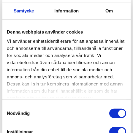
Profil 30 x 30.
Profil 30 x 30.
T3. T-Spår 7
T2. T-Spår 7
Samtycke
Information
Om
Aluminiumprofil
Aluminiumprofil
30x30. T3. T-Spår 7.
30x30. T2. T-Spår 7.
Centrumhål för M6-
Centrumhål för M6-
727,03
727,03
skruv
skruv
KR
KR
Denna webbplats använder cookies
Vi använder enhetsidentifierare för att anpassa innehållet
och annonserna till användarna, tillhandahålla funktioner
INFO
INFO
för sociala medier och analysera vår trafik. Vi
vidarebefordrar även sådana identifierare och annan
information från din enhet till de sociala medier och
annons- och analysföretag som vi samarbetar med.
Dessa kan i sin tur kombinera informationen med annan
information som du har tillhandahållit eller som de har
samlat in när du har använt deras tjänster.
Samtyckesval
Nödvändig
Profil 30 x 60.
T-Spår 7
Inställningar