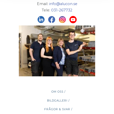
Email:
info@alucon.se
Tele:
031-267732
OM OSS /
BILDGALLERI /
FRÅGOR & SVAR /