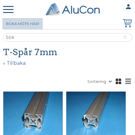
person
MINA SIDOR
Meny
BOKA MÖTE HÄR!
T-Spår 7mm
« Tillbaka
Välj sortering
V