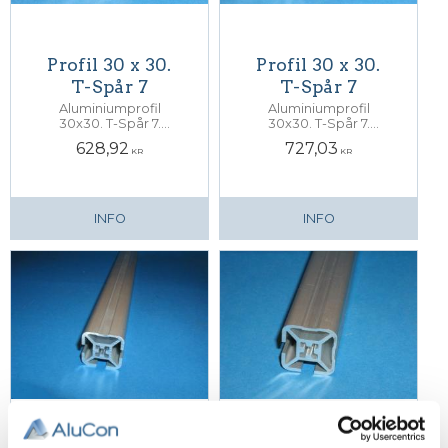
Profil 30 x 30.
Profil 30 x 30.
T-Spår 7
T-Spår 7
Aluminiumprofil
Aluminiumprofil
30x30. T-Spår 7.
30x30. T-Spår 7.
Centrumhål för M6-
Centrumhål för M6-
628,92
727,03
skruv
skruv
KR
KR
INFO
INFO