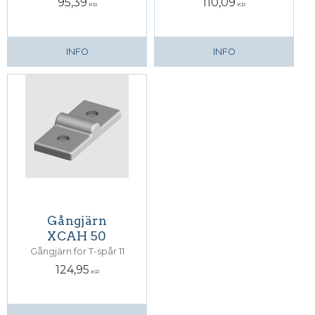
95,39
110,09
KR
KR
INFO
INFO
Gångjärn
XCAH 50
Gångjärn för T-spår 11
124,95
KR