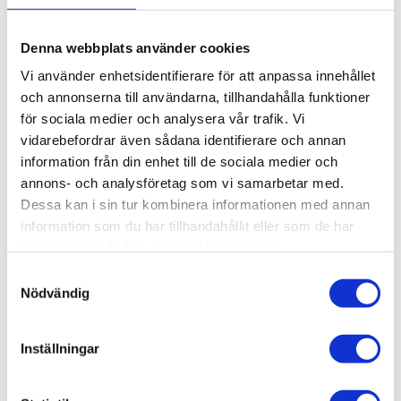
Brytarfäste, T-
Kullås, T-Spår
Spår 7/11
11
Brytarfäste, T-Spår
Kullås, T-Spår 11
Denna webbplats använder cookies
7/11. 1 st.
Vi använder enhetsidentifierare för att anpassa innehållet
409,26
545,45
KR
KR
och annonserna till användarna, tillhandahålla funktioner
för sociala medier och analysera vår trafik. Vi
vidarebefordrar även sådana identifierare och annan
INFO
INFO
information från din enhet till de sociala medier och
annons- och analysföretag som vi samarbetar med.
Dessa kan i sin tur kombinera informationen med annan
information som du har tillhandahållit eller som de har
samlat in när du har använt deras tjänster.
Samtyckesval
Nödvändig
Inställningar
Dörrlås och
Kullås, T-spår
Handtag,
11
40/44-45
Kullås, T-spår 11. 1 st.