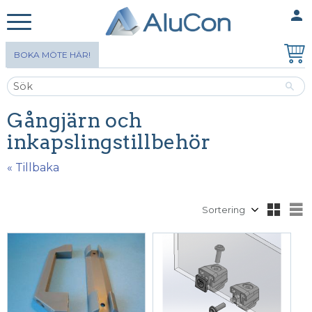
person
MINA SIDOR
Meny
BOKA MÖTE HÄR!
Gångjärn och
inkapslingstillbehör
« Tillbaka
Välj sortering
V