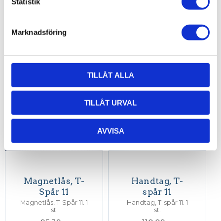
Statistik
Dörrlås och
Handtag, Komplett
40/44-45. 1 st.
711,70
173,21
KR
KR
Marknadsföring
INFO
INFO
TILLÅT ALLA
TILLÅT URVAL
AVVISA
Magnetlås, T-
Handtag, T-
Spår 11
spår 11
Magnetlås, T-Spår 11. 1
Handtag, T-spår 11. 1
st.
st.