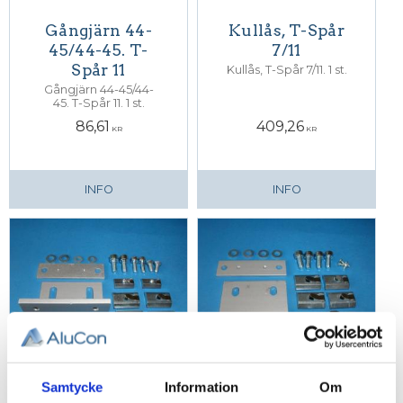
Gångjärn 44-
Kullås, T-Spår
45/44-45. T-
7/11
Spår 11
Kullås, T-Spår 7/11. 1 st.
Gångjärn 44-45/44-
45. T-Spår 11. 1 st.
86,61
409,26
KR
KR
INFO
INFO
Samtycke
Information
Om