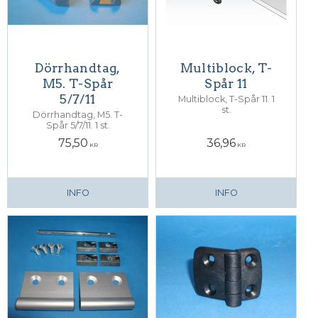
Dörrhandtag,
Multiblock, T-
M5. T-Spår
Spår 11
5/7/11
Multiblock, T-Spår 11. 1
st.
Dörrhandtag, M5. T-
Spår 5/7/11. 1 st.
75,50
36,96
KR
KR
INFO
INFO