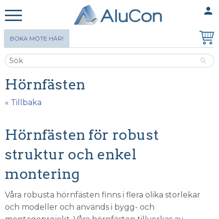
person
MINA SIDOR
Meny
BOKA MÖTE HÄR!
Hörnfästen
« Tillbaka
Hörnfästen för robust
struktur och enkel
montering
Våra robusta hörnfästen finns i flera olika storlekar
och modeller och används i bygg- och