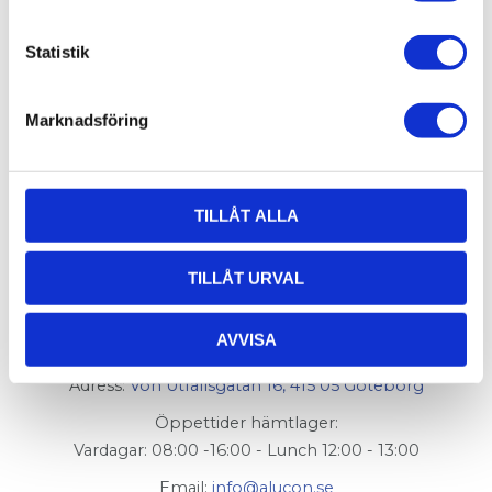
för dina projekt.
Statistik
Inga produkter hittades.
Marknadsföring
TILLÅT ALLA
TILLÅT URVAL
AluCon AB
AVVISA
Org. nr: 556326-7482
Adress:
Von Utfallsgatan 16, 415 05 Göteborg
Öppettider hämtlager:
Vardagar: 08:00 -16:00 - Lunch 12:00 - 13:00
Email:
info@alucon.se