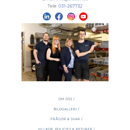
Tele:
031-267732
OM OSS /
BILDGALLERI /
FRÅGOR & SVAR /
VILLKOR, POLICIES & RETURER /