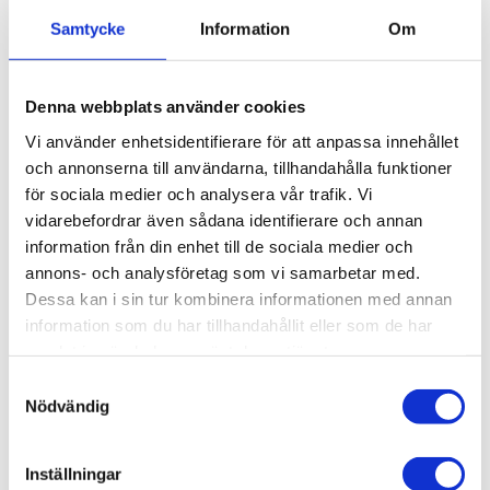
Samtycke
Information
Om
Byggkonstruktioner:
Inom byggbranschen
används hörnfästen för att säkra och stabilisera
ramar, strukturer och andra konstruktioner. De
Denna webbplats använder cookies
ger extra stöd i hörnpositioner, vilket är
Vi använder enhetsidentifierare för att anpassa innehållet
avgörande för att säkerställa långvarig
och annonserna till användarna, tillhandahålla funktioner
hållbarhet och stabilitet i olika byggprojekt.
för sociala medier och analysera vår trafik. Vi
Möbeltillverkning:
Används för att stabilisera och
vidarebefordrar även sådana identifierare och annan
stärka hörnanslutningar i möbler som bokhyllor,
information från din enhet till de sociala medier och
bord och stolar med en stomme av
annons- och analysföretag som vi samarbetar med.
aluminiumprofiler.
Dessa kan i sin tur kombinera informationen med annan
Ställningar och hyllsystem:
I ställningar och
information som du har tillhandahållit eller som de har
hyllsystem används hörnfästen för att skapa
samlat in när du har använt deras tjänster.
hållbara och justerbara hyllplan och strukturer.
Samtyckesval
Nödvändig
Oavsett om du behöver skapa starka ramar eller
Inställningar
precisa vinklar, har AluCon de perfekta lösningarna