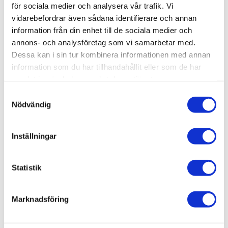
för sociala medier och analysera vår trafik. Vi
Täcklist/glaslist,
vidarebefordrar även sådana identifierare och annan
T-Spår 5 (2-
information från din enhet till de sociala medier och
3mm)
annons- och analysföretag som vi samarbetar med.
Täcklist/glaslist, T-
Dessa kan i sin tur kombinera informationen med annan
Spår 5. 1 st.
information som du har tillhandahållit eller som de har
88,20
KR
samlat in när du har använt deras tjänster.
Samtyckesval
Nödvändig
INFO
Inställningar
Statistik
Marknadsföring
AluCon AB
Org. nr: 556326-7482