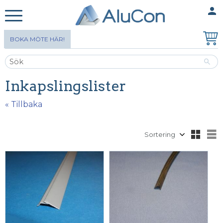
person
MINA SIDOR
Meny
BOKA MÖTE HÄR!
Inkapslingslister
« Tillbaka
Välj sortering
V