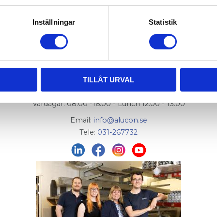
Inställningar
Statistik
AluCon AB
Org. nr: 556326-7482
Adress:
Von Utfallsgatan 16, 415 05 Göteborg
TILLÅT URVAL
Öppettider hämtlager:
Vardagar: 08:00 -16:00 - Lunch 12:00 - 13:00
Email:
info@alucon.se
Tele:
031-267732