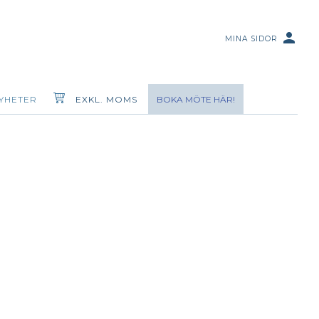
person
MINA SIDOR
YHETER
EXKL. MOMS
BOKA MÖTE HÄR!