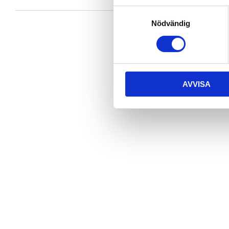
Samtyckesval
Nödvändig
AVVISA