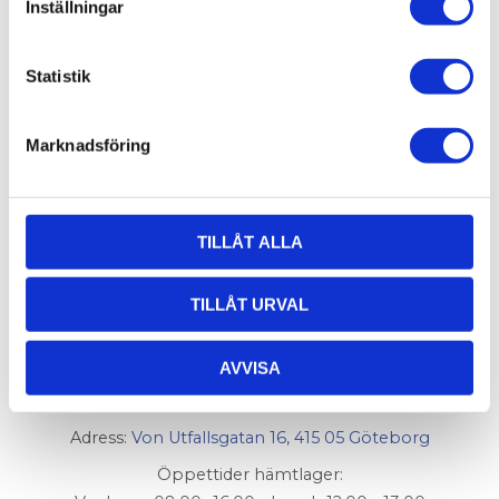
M5, T-spår 5
M5, T-spår 5
Inställningar
Spårmutter M5 för T-
Fyrkantsmutter M5
Spår 5.
för T-spår 5.
13,61
6,87
Statistik
KR
KR
Marknadsföring
INFO
INFO
TILLÅT ALLA
TILLÅT URVAL
AluCon AB
AVVISA
Org. nr: 556326-7482
Adress:
Von Utfallsgatan 16, 415 05 Göteborg
Öppettider hämtlager: