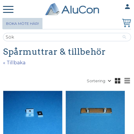
person
MINA SIDOR
Meny
BOKA MÖTE HÄR!
Spårmuttrar & tillbehör
« Tillbaka
Välj sortering
V