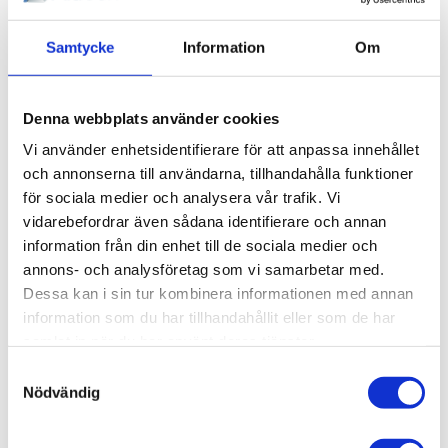
Fyrkantsmutter
Spårmutter
Avlång M5, T-
M4, T-spår 5
Samtycke
Information
Om
Spår 5
Spårmutter M4 för T-
Spår 5.
Fyrkantsmutter
Avlång M5 för T-spår
5 och 5.5, 1 st.
23,46
13,61
Denna webbplats använder cookies
KR
KR
Vi använder enhetsidentifierare för att anpassa innehållet
och annonserna till användarna, tillhandahålla funktioner
INFO
INFO
för sociala medier och analysera vår trafik. Vi
vidarebefordrar även sådana identifierare och annan
information från din enhet till de sociala medier och
annons- och analysföretag som vi samarbetar med.
Dessa kan i sin tur kombinera informationen med annan
information som du har tillhandahållit eller som de har
samlat in när du har använt deras tjänster.
Samtyckesval
Nödvändig
Spårmutter
Fyrkantsmutter