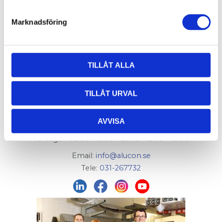
Marknadsföring
TILLÅT ALLA
AluCon AB
Org. nr: 556326-7482
TILLÅT URVAL
Adress:
Von Utfallsgatan 16, 415 05 Göteborg
AVVISA
Öppettider hämtlager:
Vardagar: 08:00 -16:00 - Lunch 12:00 - 13:00
Email:
info@alucon.se
Tele:
031-267732