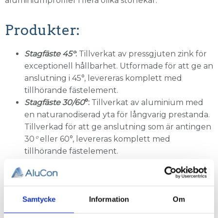
aluminiumprofiler i flera olika storlekar.
Produkter:
Stagfäste 45°
:
Tillverkat av pressgjuten zink för
exceptionell hållbarhet
.
Utformade för att ge an
anslutning i 45
°
, l
evereras komplett med
tillhörande fästelement.
Stagfäste 30/60
°
:
Tillverkat av aluminium med
en naturanodiserad yta för långvarig prestanda.
Tillverkad för att ge anslutning som är antingen
30
°
eller 60
°
,
levereras komplett med
tillhörande fästelement.
Stagfäste ställbart:
Tillverkat av pressgjuten zink
och lackerad för extra skydd.
L
evereras med
styrklackar för att förenkla din montering.
Dessa
Samtycke
Information
Om
stagfästen levereras ej med fästelement då de