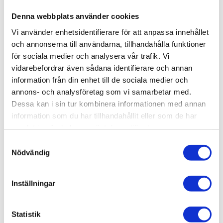
kan monteras på flera sätt och behöver då olika
tillbehör.
Denna webbplats använder cookies
Vi använder enhetsidentifierare för att anpassa innehållet
Användningsområden:
och annonserna till användarna, tillhandahålla funktioner
för sociala medier och analysera vår trafik. Vi
Alu
C
ons
stagfästen är lämpliga för en mängd olika
vidarebefordrar även sådana identifierare och annan
användningsområden där
våra aluminiumprofiler
information från din enhet till de sociala medier och
med
T-spår
a
nvänds. Dessa stagfästen erbjuder en
annons- och analysföretag som vi samarbetar med.
stabil och säker lösning för att fästa olika
Dessa kan i sin tur kombinera informationen med annan
komponenter och strukturer tillsammans.
information som du har tillhandahållit eller som de har
samlat in när du har använt deras tjänster.
Om du är intresserad av
våra
stagfästen
för
Samtyckesval
aluminium
profiler eller har frågor om hur de kan
Nödvändig
passa in i ditt projekt, tveka inte att kontakta oss. Vårt
team av experter står till ditt förfogande för att
hjälpa dig med dina behov och krav
.
Inställningar
Inga produkter hittades.
Statistik