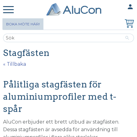
person
MINA SIDOR
Meny
BOKA MÖTE HÄR!
Stagfästen
« Tillbaka
Pålitliga stagfästen för
aluminiumprofiler med t-
spår
Alu
C
on
erbjuder ett brett utbud av stagfästen.
Dessa stagfästen är avsedda för användning
till