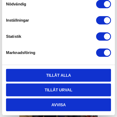
AluCon AB
Nödvändig
Org. nr: 556326-7482
Inställningar
Adress:
Von Utfallsgatan 16, 415 05 Göteborg
Öppettider hämtlager:
Statistik
Vardagar: 08:00 -16:00 - Lunch 12:00 - 13:00
Email:
info@alucon.se
Marknadsföring
Tele:
031-267732
TILLÅT ALLA
TILLÅT URVAL
AVVISA