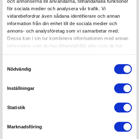
och annonserna till användarna, tillhandahålla funktioner
för sociala medier och analysera vår trafik. Vi
vidarebefordrar även sådana identifierare och annan
HÖRNFÄSTE ALU 30 x 30 2D.
information från din enhet till de sociala medier och
Material:
Aluminium.
annons- och analysföretag som vi samarbetar med.
Dessa kan i sin tur kombinera informationen med annan
Funktion:
Hörnfäste för 30x30 profiler (Modul
information som du har tillhandahållit eller som de har
30, T-spår 7).
samlat in när du har använt deras tjänster.
Bredd:
30 mm
Samtyckesval
Längd:
30 mm
Nödvändig
Höjd:
30 mm
Inställningar
Statistik
Marknadsföring
AluCon AB