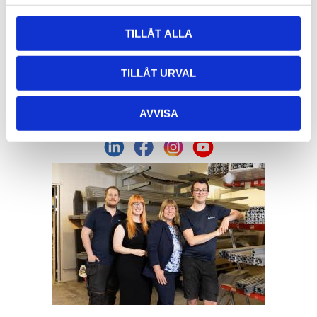
Org. nr: 556326-7482
TILLÅT ALLA
Adress:
Von Utfallsgatan 16, 415 05 Göteborg
Öppettider hämtlager:
TILLÅT URVAL
Vardagar: 08:00 -16:00 - Lunch 12:00 - 13:00
Email:
info@alucon.se
AVVISA
Tele:
031-267732