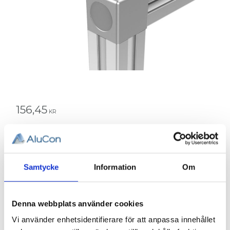
156,45
KR
Antal
st
Samtycke
Information
Om
KÖP
Denna webbplats använder cookies
Lagerstatus
Beställningsvara, lev. tid: 1-2
veckor
Vi använder enhetsidentifierare för att anpassa innehållet
Artikelnr
006-004