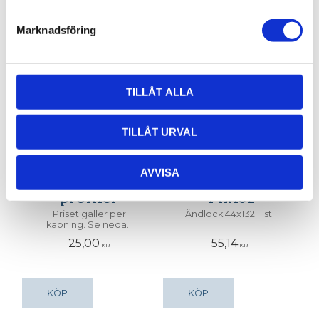
Relaterade produkter
Marknadsföring
TILLÅT ALLA
TILLÅT URVAL
AVVISA
Kapning av
Ändlock
profiler
44x132
Priset gäller per
Ändlock 44x132. 1 st.
kapning. Se nedan
för exempel.
25,00
55,14
KR
KR
KÖP
KÖP