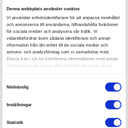
001-108
Denna webbplats använder cookies
Material:
Aluminium,
naturanodiserat
Vi använder enhetsidentifierare för att anpassa innehållet
T-spår:
11
och annonserna till användarna, tillhandahålla funktioner
för sociala medier och analysera vår trafik. Vi
Höjd & Bredd:
44 x 132 mm
vidarebefordrar även sådana identifierare och annan
Hörnhål:
För M6 Skruv, Använd rullgängtapp
information från din enhet till de sociala medier och
eller köp gängade hål av oss
annons- och analysföretag som vi samarbetar med.
Dessa kan i sin tur kombinera informationen med annan
Centrumhål:
M8
information som du har tillhandahållit eller som de har
samlat in när du har använt deras tjänster.
Kostnad; Kapning & Bearbetning:
Se
Samtyckesval
Nödvändig
bearbetning av aluminiumprofiler
Flexlink artikelnummer:
XCBM Lx44x132
Inställningar
Mer information:
Se
Teknisk information
för mer
information.
Statistik