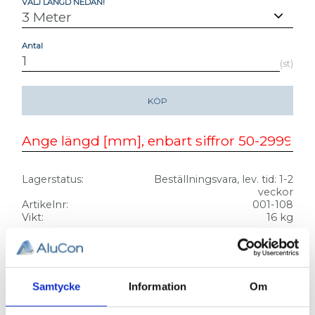
VÄLJ LÄNGD NEDAN!
Antal
st
KÖP
Lagerstatus
Beställningsvara, lev. tid: 1-2
veckor
Artikelnr
001-108
Vikt
16 kg
ALUMINIUMPROFIL 44 X 132. Tung.
T-SPÅR 11
Samtycke
Information
Om
3D step-fil:
Här kan du hämta en 3D step-fil