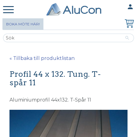
person
MINA SIDOR
Meny
BOKA MÖTE HÄR!
« Tillbaka till produktlistan
Profil 44 x 132. Tung. T-
spår 11
Aluminiumprofil 44x132. T-Spår 11