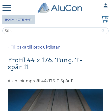
person
MINA SIDOR
Meny
BOKA MÖTE HÄR!
« Tillbaka till produktlistan
Profil 44 x 176. Tung. T-
spår 11
Aluminiumprofil 44x176. T-Spår 11