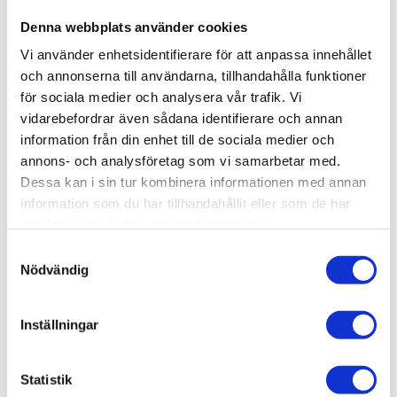
001-109
Denna webbplats använder cookies
Material:
Aluminium,
naturanodiserat
Vi använder enhetsidentifierare för att anpassa innehållet
T-spår:
11
och annonserna till användarna, tillhandahålla funktioner
för sociala medier och analysera vår trafik. Vi
Höjd & Bredd:
44 x 176 mm
vidarebefordrar även sådana identifierare och annan
Hörnhål:
För M6 Skruv, Använd rullgängtapp
information från din enhet till de sociala medier och
eller köp gängade hål av oss
annons- och analysföretag som vi samarbetar med.
Dessa kan i sin tur kombinera informationen med annan
Centrumhål:
M8
information som du har tillhandahållit eller som de har
samlat in när du har använt deras tjänster.
Kostnad; Kapning & Bearbetning:
Se
Samtyckesval
Nödvändig
bearbetning av aluminiumprofilen
Flexlink artikelnummer:
XCBM Lx44x176
Inställningar
Mer information:
Se
Teknisk information
för mer
information.
Statistik