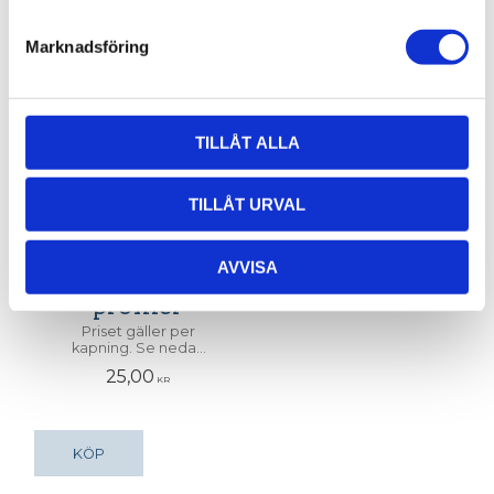
Relaterade produkter
Marknadsföring
TILLÅT ALLA
TILLÅT URVAL
AVVISA
Kapning av
profiler
Priset gäller per
kapning. Se nedan
för exempel.
25,00
KR
KÖP