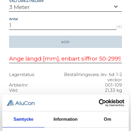
VÄLJ LÄNGD NEDAN!
Antal
st
KÖP
Lagerstatus
Beställningsvara, lev. tid: 1-2
veckor
Artikelnr
001-109
Vikt
21,33 kg
ALUMINIUMPROFIL 44 X 176. Tung.
T-SPÅR 11
Samtycke
Information
Om
3D step-fil:
Här kan du hämta en 3D step-fil