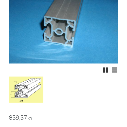
Rutnätsvy
Listvy
859,57
KR