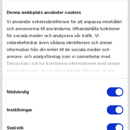
3D step-fil:
Här kan du hämta en 3D step-fil
001-114
Denna webbplats använder cookies
Vi använder enhetsidentifierare för att anpassa innehållet
Material:
Aluminium,
naturanodiserat
och annonserna till användarna, tillhandahålla funktioner
T-spår:
11
för sociala medier och analysera vår trafik. Vi
Höjd & Bredd:
44 x 44 mm
vidarebefordrar även sådana identifierare och annan
information från din enhet till de sociala medier och
Hörnhål:
För M6 Skruv, Använd rullgängtapp
annons- och analysföretag som vi samarbetar med.
eller köp gängade hål av oss
Dessa kan i sin tur kombinera informationen med annan
Centrumhål:
M8
information som du har tillhandahållit eller som de har
samlat in när du har använt deras tjänster.
Samtyckesval
Kostnad; Kapning & Bearbetning:
Se
Nödvändig
bearbetning av aluminiumprofilen
Flexlink artikelnummer:
XCBL Lx44
T2A
Inställningar
Mer information:
Se
Teknisk information
för mer
information.
Statistik