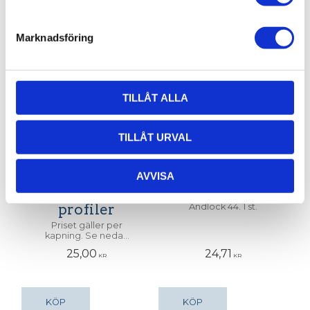
Relaterade produkter
Marknadsföring
TILLÅT ALLA
TILLÅT URVAL
AVVISA
Kapning av
Ändlock 44
profiler
Ändlock 44. 1 st.
Priset gäller per
kapning. Se nedan
för exempel.
25,00
24,71
KR
KR
KÖP
KÖP