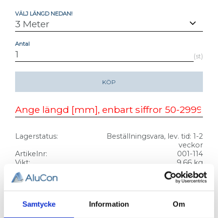
VÄLJ LÄNGD NEDAN!
Antal
st
KÖP
Lagerstatus
Beställningsvara, lev. tid: 1-2
veckor
Artikelnr
001-114
Vikt
9,66 kg
ALUMINIUMPROFIL 44 X 44. LÄTT.
Samtycke
Information
Om
T2A. T-SPÅR 11