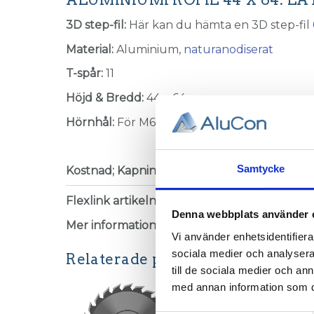
3D step-fil:
Här kan du hämta en 3D step-fil
Material:
Aluminium,
naturanodiserat
T-spår:
11
Höjd & Bredd:
44 x 64 mm
Hörnhål:
För M6 Skruv, Använd rullgängtapp
Samtycke
Kostnad; Kapning & Bearbetning:
Se
bearbet
Flexlink artikelnummer:
XCBL Lx44x64
Denna webbplats använder 
Mer information:
Se
Teknisk information
för 
Vi använder enhetsidentifierar
sociala medier och analysera 
Relaterade produkter
till de sociala medier och a
med annan information som du 