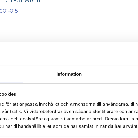
001-015
 eller köp gängade hål av oss
Information
ning av aluminiumprofilen
cookies
mer information.
e för att anpassa innehållet och annonserna till användarna, tillh
vår trafik. Vi vidarebefordrar även sådana identifierare och anna
nnons- och analysföretag som vi samarbetar med. Dessa kan i sin
har tillhandahållit eller som de har samlat in när du har använt 