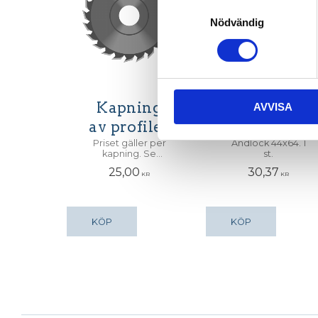
Samtyckesval
Nödvändig
Kapning
Ändlock
AVVISA
av profiler
44x64
Priset gäller per
Ändlock 44x64. 1
kapning. Se
st.
nedan för
25,00
30,37
exempel.
KR
KR
KÖP
KÖP