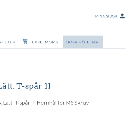
person
MINA SIDOR
YHETER
EXKL. MOMS
BOKA MÖTE HÄR!
Lätt. T-spår 11
 Lätt. T-spår 11. Hörnhål för M6 Skruv