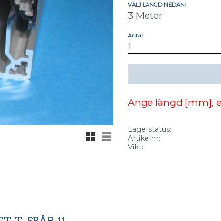
VÄLJ LÄNGD NEDAN!
Antal
Lagerstatus
Rutnätsvy
Listvy
Artikelnr
Vikt
. T-SPÅR 11