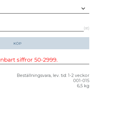
st
KÖP
Beställningsvara, lev. tid: 1-2 veckor
001-015
6,5 kg