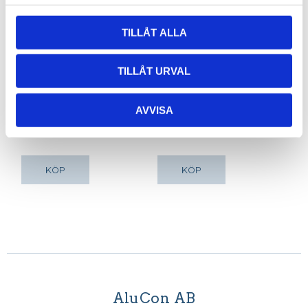
TILLÅT ALLA
Kapning av
Ändlock 50
TILLÅT URVAL
profiler
Ändlock 50. 1 st.
Priset gäller per
kapning. Se nedan
AVVISA
för exempel.
25,00
17,69
KR
KR
KÖP
KÖP
AluCon AB