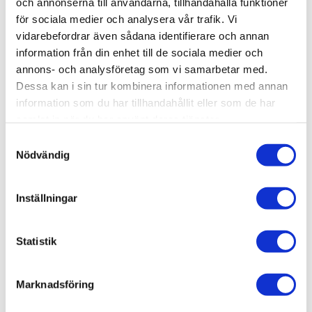
och annonserna till användarna, tillhandahålla funktioner
001-250
för sociala medier och analysera vår trafik. Vi
Material:
Aluminium,
naturanodiserat
vidarebefordrar även sådana identifierare och annan
information från din enhet till de sociala medier och
T-Spår:
8
annons- och analysföretag som vi samarbetar med.
Höjd & bredd:
50 x 50 mm
Dessa kan i sin tur kombinera informationen med annan
information som du har tillhandahållit eller som de har
samlat in när du har använt deras tjänster.
Kostnad; Kapning & Bearbetning:
Se
Samtyckesval
bearbetning av aluminiumprofilen
Nödvändig
Mer information:
Se
Teknisk information
.
Inställningar
Relaterade produkter
Statistik
Marknadsföring