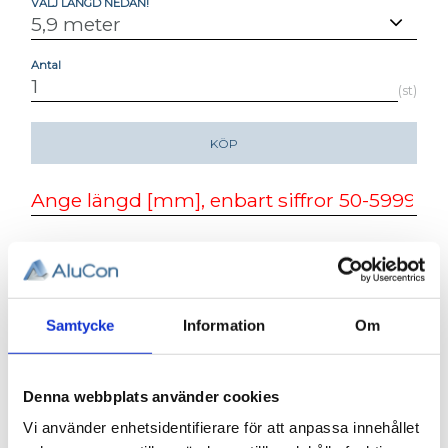
VÄLJ LÄNGD NEDAN!
Antal
st
KÖP
Lagerstatus
Beställningsvara, lev. tid: 1-2
veckor
Artikelnr
001-250-6
Vikt
19 kg
Samtycke
Information
Om
ALUMINIUMPROFIL 50 X 50,
Denna webbplats använder cookies
TUNG. T-SPÅR 8
Vi använder enhetsidentifierare för att anpassa innehållet
3D step-fil:
Här kan du hämta en 3D step-fil