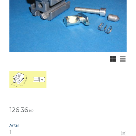
Rutnätsvy
Listvy
126,36
KR
Antal
st