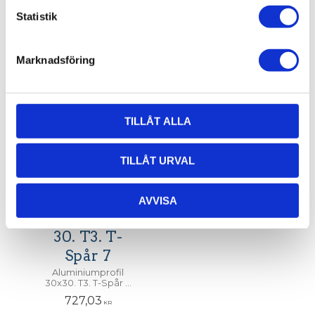
727,03
727,03
skruv
KR
KR
Statistik
INFO
INFO
Marknadsföring
TILLÅT ALLA
TILLÅT URVAL
AVVISA
Profil 30 x
30. T3. T-
Spår 7
Aluminiumprofil
30x30. T3. T-Spår 7.
Centrumhål för M6-
727,03
skruv
KR