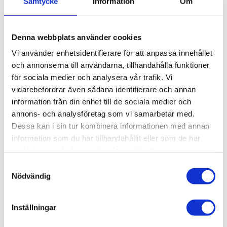
Samtycke
Information
Om
element.
Flexlink Artikelnummer:
XFEF 30
Denna webbplats använder cookies
Relaterade produkter
Vi använder enhetsidentifierare för att anpassa innehållet
och annonserna till användarna, tillhandahålla funktioner
för sociala medier och analysera vår trafik. Vi
vidarebefordrar även sådana identifierare och annan
information från din enhet till de sociala medier och
annons- och analysföretag som vi samarbetar med.
Dessa kan i sin tur kombinera informationen med annan
information som du har tillhandahållit eller som de har
samlat in när du har använt deras tjänster.
Samtyckesval
Profil 30 x
Profil 30 x
Nödvändig
30. T-Spår 7
30. T2. T-
Spår 7
Aluminiumprofil
30x30. T-Spår 7.
Inställningar
Aluminiumprofil
Centrumhål för M6-
30x30. T2. T-Spår 7.
skruv
Centrumhål för M6-