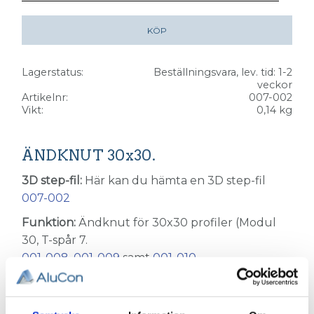
KÖP
Lagerstatus
Beställningsvara, lev. tid: 1-2
veckor
Artikelnr
007-002
Vikt
0,14 kg
ÄNDKNUT 30x30.
3D step-fil:
Här kan du hämta en 3D step-fil
007-002
Funktion:
Ändknut för 30x30 profiler (Modul
30, T-spår 7.
001-008
,
001-009
samt
001-010
Material:
Pressgjuten zink och elförzinkat stål.
Övrig info:
Levereras komplett med fäst-