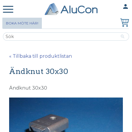
person
MINA SIDOR
Meny
BOKA MÖTE HÄR!
« Tillbaka till produktlistan
Ändknut 30x30
Ändknut 30x30