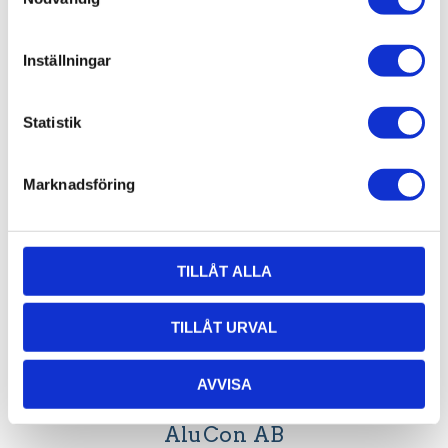
Profil 20 x
Inställningar
40. T-Spår
5
Statistik
Aluminiumprofil
20x40. T-Spår 5.
Centrumhål för M5
682,50
skruv
Marknadsföring
KR
INFO
TILLÅT ALLA
TILLÅT URVAL
AVVISA
AluCon AB