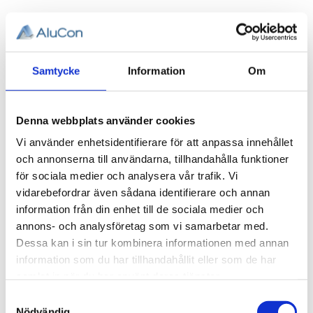
Ändlock 20x40.
3D step-fil:
Här kan du hämta en 3D step-fil
Samtycke
Information
Om
002-221
Material:
Polyamid, svart.
Denna webbplats använder cookies
Tjocklek:
2 mm
Vi använder enhetsidentifierare för att anpassa innehållet
Övrig info:
Ändlock för profil 20x40
och annonserna till användarna, tillhandahålla funktioner
för sociala medier och analysera vår trafik. Vi
Relaterade produkter
vidarebefordrar även sådana identifierare och annan
information från din enhet till de sociala medier och
annons- och analysföretag som vi samarbetar med.
Dessa kan i sin tur kombinera informationen med annan
information som du har tillhandahållit eller som de har
samlat in när du har använt deras tjänster.
Samtyckesval
Nödvändig