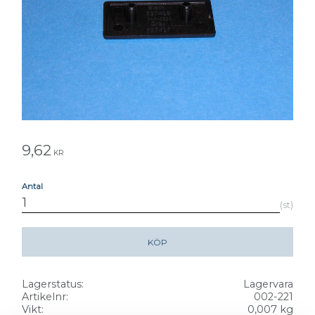
9,62
KR
Antal
st
KÖP
Lagerstatus
Lagervara
Artikelnr
002-221
Vikt
0,007 kg