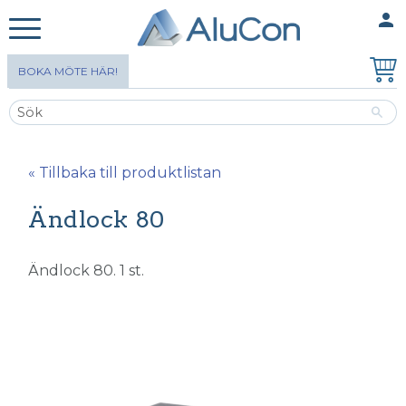
person
MINA SIDOR
Meny
BOKA MÖTE HÄR!
« Tillbaka till produktlistan
Ändlock 80
Ändlock 80. 1 st.