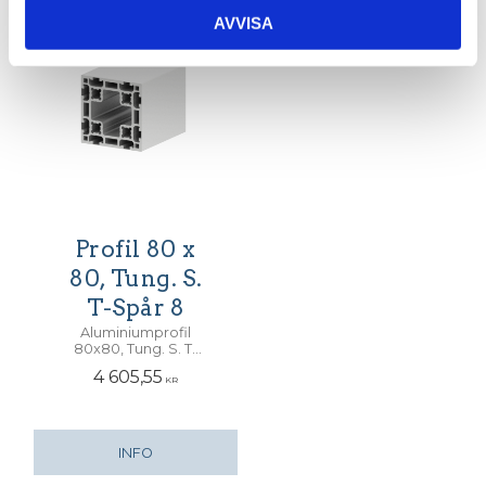
AVVISA
Profil 80 x
80, Tung. S.
T-Spår 8
Aluminiumprofil
80x80, Tung. S. T-
Spår 8. Centrumhål
4 605,55
för M12 skruv
KR
INFO