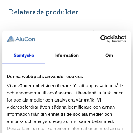
Relaterade produkter
Samtycke
Information
Om
Denna webbplats använder cookies
Profil 80 x
Profil 80 x
Vi använder enhetsidentifierare för att anpassa innehållet
80, Basic.
80, Tung.
och annonserna till användarna, tillhandahålla funktioner
T-Spår 8
T-Spår 8
för sociala medier och analysera vår trafik. Vi
Aluminiumprofil
Aluminiumprofil
vidarebefordrar även sådana identifierare och annan
80x80, Basic. T-
80x80, Tung. T-
information från din enhet till de sociala medier och
Spår 8. Centrumhål
Spår 8. Centrumhål
2 563,21
6 106,29
för M12 skruv
för M12 skruv
KR
KR
annons- och analysföretag som vi samarbetar med.
Dessa kan i sin tur kombinera informationen med annan