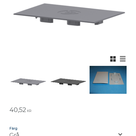
Rutnätsvy
Listvy
40,52
KR
Färg