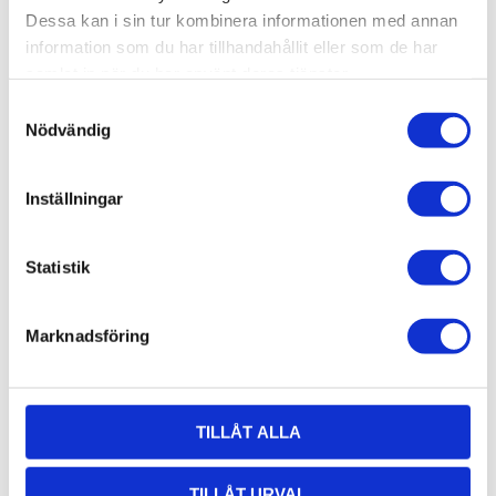
Övrig info:
Ändlock för profil 80x120
Dessa kan i sin tur kombinera informationen med annan
information som du har tillhandahållit eller som de har
Relaterade produkter
samlat in när du har använt deras tjänster.
Samtyckesval
Nödvändig
Inställningar
Statistik
Profil 80 x
Marknadsföring
120, Ultra.
T-Spår 8
Aluminiumprofil
TILLÅT ALLA
80x120, Ultra. T-
Spår 8. Centrumhål
13 116,79
för M12 skruv.
KR
TILLÅT URVAL