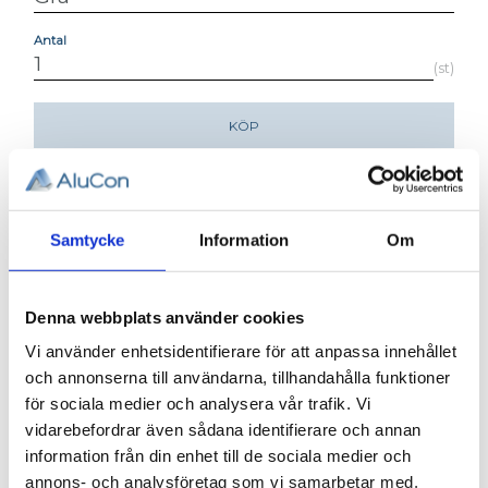
Antal
st
KÖP
Lagerstatus
Beställningsvara, lev. tid: 1-2
veckor
Artikelnr
002-205
Samtycke
Information
Om
Vikt
0,0245 kg
Ändlock 80x120.
Denna webbplats använder cookies
Vi använder enhetsidentifierare för att anpassa innehållet
3D step-fil:
Här kan du hämta en 3D step-
och annonserna till användarna, tillhandahålla funktioner
fil
002-205
för sociala medier och analysera vår trafik. Vi
Material:
Polyamid med glasfiber, grå/svart
vidarebefordrar även sådana identifierare och annan
information från din enhet till de sociala medier och
Tjocklek:
2 mm
annons- och analysföretag som vi samarbetar med.