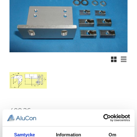
Rutnätsvy
Listvy
409,26
KR
Antal
st
Samtycke
Information
Om