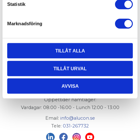
och Guardmaster Trojan 5 (ingår inte).
Statistik
Flexlink Artikelnummer:
XFEL 60W
Marknadsföring
TILLÅT ALLA
AluCon AB
TILLÅT URVAL
Org. nr: 556326-7482
AVVISA
Adress:
Von Utfallsgatan 16, 415 05 Göteborg
Öppettider hämtlager:
Vardagar: 08:00 -16:00 - Lunch 12:00 - 13:00
Email:
info@alucon.se
Tele:
031-267732