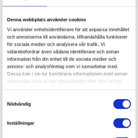
KÖP
Denna webbplats använder cookies
Vi använder enhetsidentifierare för att anpassa innehållet
Lagerstatus
Beställningsvara, lev. tid: 1-2
och annonserna till användarna, tillhandahålla funktioner
veckor
Artikelnr
015-010
för sociala medier och analysera vår trafik. Vi
Vikt
0,11 kg
vidarebefordrar även sådana identifierare och annan
information från din enhet till de sociala medier och
annons- och analysföretag som vi samarbetar med.
Brytarfäste, T-Spår 5/7.
Dessa kan i sin tur kombinera informationen med annan
3D step-fil:
Här kan du hämta en 3D step-fil
015-
information som du har tillhandahållit eller som de har
010
samlat in när du har använt deras tjänster.
Material:
Aluminium, anodiserat.
Samtyckesval
Nödvändig
Montering:
Monteringsdetaljer ingår
Övrig info:
Används till profiler 22/30 och
Inställningar
30/30, Fäste för säkerhetsbrytare, T-spår 5/7.
För säkerhetsbrytarna Schmersal AZ 15/16-B1