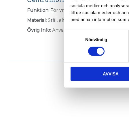
sociala medier och analysera 
Funktion:
För vridsäkring av profil ihop me
till de sociala medier och a
med annan information som du 
Material:
Stål, elförzinkat.
Övrig Info:
Används ihop med centrumskru
Samtyckesval
Nödvändig
AVVISA