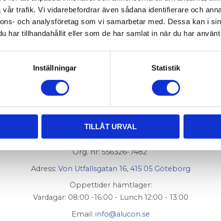
vår trafik. Vi vidarebefordrar även sådana identifierare och anna
d Centrumskruv M12.
nnons- och analysföretag som vi samarbetar med. Dessa kan i sin
har tillhandahållit eller som de har samlat in när du har använt 
v
008-204
Inställningar
Statistik
TILLÅT URVAL
AluCon AB
Org. nr: 556326-7482
Adress:
Von Utfallsgatan 16, 415 05 Göteborg
Öppettider hämtlager:
Vardagar: 08:00 -16:00 - Lunch 12:00 - 13:00
Email:
info@alucon.se