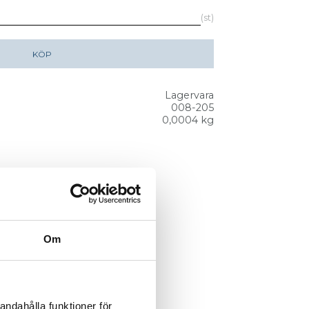
st
KÖP
Lagervara
008-205
0,0004 kg
Om
andahålla funktioner för