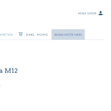
person
MINA SIDOR
YHETER
EXKL. MOMS
BOKA MÖTE HÄR!
a M12
.