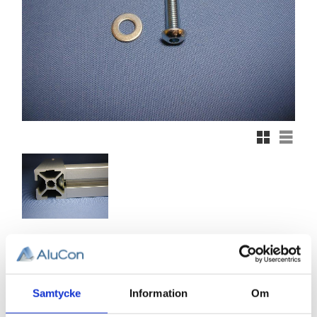
Rutnätsvy
Listvy
8,75
KR
Samtycke
Information
Om
Antal
st