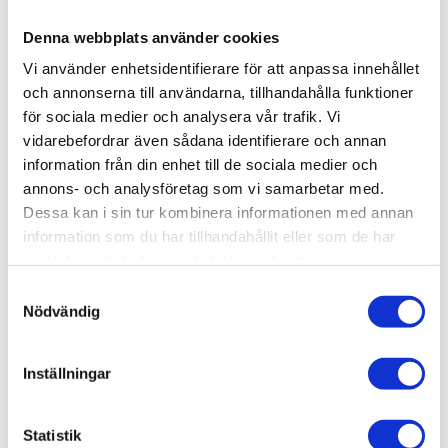
Denna webbplats använder cookies
KÖP
Vi använder enhetsidentifierare för att anpassa innehållet
och annonserna till användarna, tillhandahålla funktioner
Lagerstatus
Lagervara
för sociala medier och analysera vår trafik. Vi
Artikelnr
008-217
Vikt
0,014 kg
vidarebefordrar även sådana identifierare och annan
information från din enhet till de sociala medier och
annons- och analysföretag som vi samarbetar med.
Centrumskruv M8x30.
Dessa kan i sin tur kombinera informationen med annan
information som du har tillhandahållit eller som de har
3D step-fil:
Här kan du hämta en 3D step-fi
samlat in när du har använt deras tjänster.
008-217
Samtyckesval
Funktion:
För infästning i centrum på alla 30-
Nödvändig
profiler T-spår 8. Ett hål 7 mm måste borras i
motsatt profil för att kunna dra åt skruven med
Inställningar
en insexnyckel.
Material:
Stål, elförzinkat.
Statistik
Övrig info:
Levereras komplett med bricka.