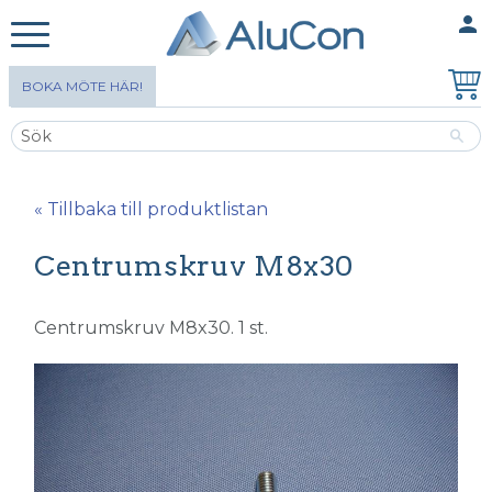
person
MINA SIDOR
Meny
BOKA MÖTE HÄR!
« Tillbaka till produktlistan
Centrumskruv M8x30
Centrumskruv M8x30. 1 st.