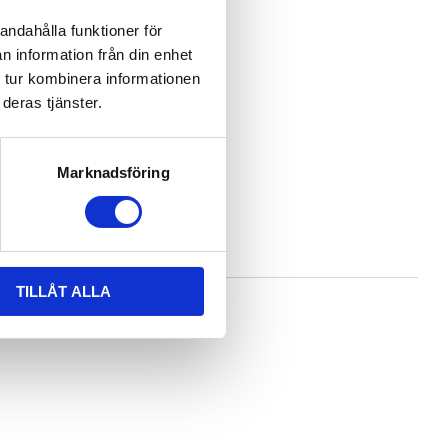
andahålla funktioner för
n information från din enhet
från änden på profilen.
 tur kombinera informationen
deras tjänster.
Marknadsföring
TILLÅT ALLA