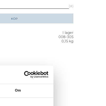
st
KÖP
I lager
008-305
0,15 kg
Om