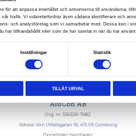
e för att anpassa innehållet och annonserna till användarna, tillh
008-305
vår trafik. Vi vidarebefordrar även sådana identifierare och anna
 T-spår 8
ände mot sida. Ett 14.1 hål måste borras 20mm 
nnons- och analysföretag som vi samarbetar med. Dessa kan i sin
har tillhandahållit eller som de har samlat in när du har använt 
earbetning
.
Inställningar
Statistik
ement.
TILLÅT URVAL
AluCon AB
Org. nr: 556326-7482
Adress:
Von Utfallsgatan 16, 415 05 Göteborg
Öppettider hämtlager: