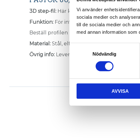
Vi använder enhetsidentifierar
3D step-fil:
Här kan du hämta en 3D step-fil
sociala medier och analysera 
Funktion:
För infästning av profiler
Modul 40
till de sociala medier och a
med annan information som du 
Beställ profilen kapad och borrad från oss,
b
Material:
Stål, elförzinkat.
Samtyckesval
Nödvändig
Övrig info:
Levereras komplett med fäst-el
AVVISA