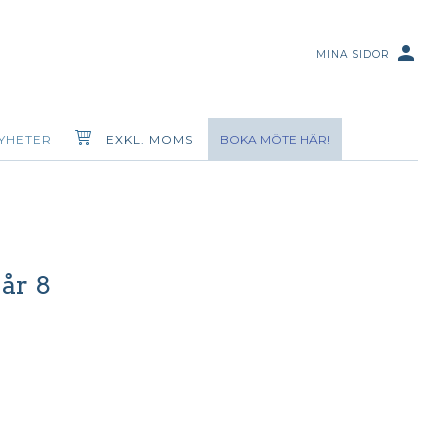
person
MINA SIDOR
YHETER
EXKL. MOMS
BOKA MÖTE HÄR!
år 8