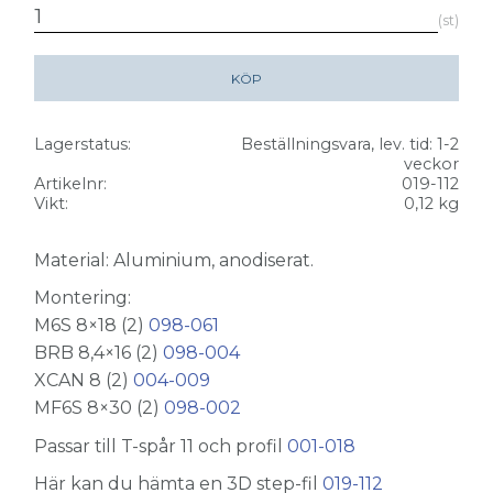
st
KÖP
Lagerstatus
Beställningsvara, lev. tid: 1-2
veckor
Artikelnr
019-112
Vikt
0,12 kg
Material: Aluminium, anodiserat.
Montering:
M6S 8×18 (2)
098-061
BRB 8,4×16 (2)
098-004
XCAN 8 (2)
004-009
MF6S 8×30 (2)
098-002
Passar till T-spår 11 och profil
001-018
Här kan du hämta en 3D step-fil
019-112