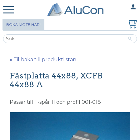
person
MINA SIDOR
Meny
BOKA MÖTE HÄR!
« Tillbaka till produktlistan
Fästplatta 44x88, XCFB
44x88 A
Passar till T-spår 11 och profil 001-018