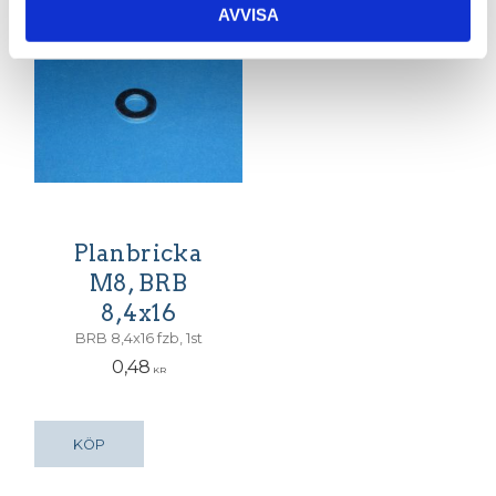
AVVISA
Planbricka
M8, BRB
8,4x16
BRB 8,4x16 fzb, 1st
0,48
KR
KÖP