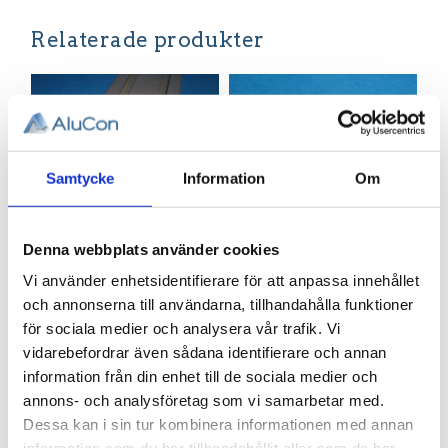
Relaterade produkter
Samtycke
Information
Om
Denna webbplats använder cookies
Profil 44 x
Skruv M8,
Vi använder enhetsidentifierare för att anpassa innehållet
88. Tung.
MF6S-TT
och annonserna till användarna, tillhandahålla funktioner
för sociala medier och analysera vår trafik. Vi
T-spår 11
8x30
vidarebefordrar även sådana identifierare och annan
Aluminiumprofil 44
Självgängande
x 88. Tung. T-spår 11.
skruv M8, 1st
information från din enhet till de sociala medier och
Hörnhål för M6
2 578,03
4,42
annons- och analysföretag som vi samarbetar med.
Skruv
KR
KR
Dessa kan i sin tur kombinera informationen med annan