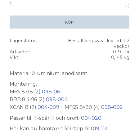
st
KÖP
Lagerstatus
Beställningsvara, lev. tid: 1-2
veckor
Artikelnr
019-114
Vikt
0,145 kg
Material: Aluminium, anodiserat.
Montering:
M6S 8×18 (2)
098-061
BRB 8,4×16 (2)
098-004
XCAN 8 (2)
004-009
+ MF6S 8×30 (4)
098-002
Passar till T-spår 11 och profil
001-020
Här kan du hämta en 3D step-fil
019-114