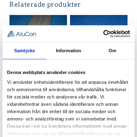
Relaterade produkter
Samtycke
Information
Om
Denna webbplats använder cookies
Profil 64 x
Spårmutter
Vi använder enhetsidentifierare för att anpassa innehållet
64. Tung.
M8, T-spår
och annonserna till användarna, tillhandahålla funktioner
T-spår 11
11
för sociala medier och analysera vår trafik. Vi
Aluminiumprofil 64
Spårmutter M8 för
vidarebefordrar även sådana identifierare och annan
x 64. Tung. T-spår 11.
T-Spår 11.
Längd 1 mm.
information från din enhet till de sociala medier och
2 908,68
14,60
Hörnhål för M6
KR
KR
annons- och analysföretag som vi samarbetar med.
Skruv
Dessa kan i sin tur kombinera informationen med annan
information som du har tillhandahållit eller som de har
INFO
KÖP