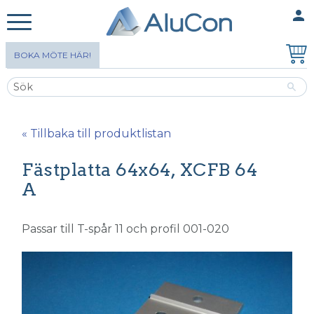
person
MINA SIDOR
Meny
BOKA MÖTE HÄR!
« Tillbaka till produktlistan
Fästplatta 64x64, XCFB 64
A
Passar till T-spår 11 och profil 001-020