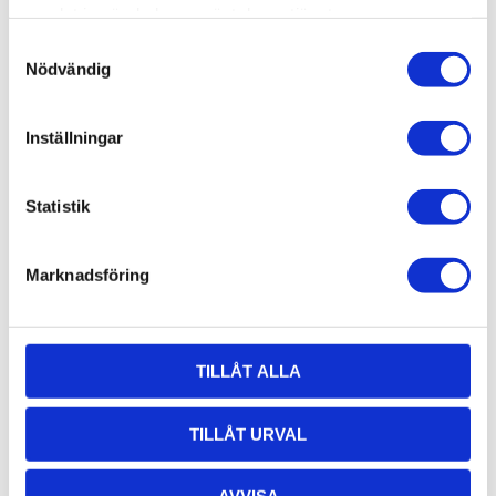
samlat in när du har använt deras tjänster.
Samtyckesval
Nödvändig
Inställningar
Statistik
Skruv M8,
Skruv M8,
Marknadsföring
MF6S-TT
M6S 8×18
8x30
M6S 8x18fzb, 1st
Självgängande
skruv M8, 1st
TILLÅT ALLA
4,42
1,88
KR
KR
TILLÅT URVAL
KÖP
KÖP