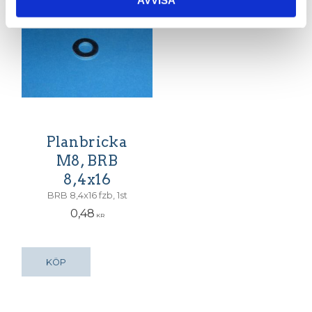
AVVISA
Planbricka
M8, BRB
8,4x16
BRB 8,4x16 fzb, 1st
0,48
KR
KÖP