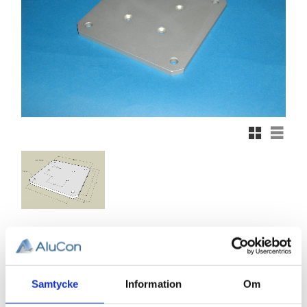
Rutnätsvy
Listvy
322,98
KR
Samtycke
Information
Om
Antal
st