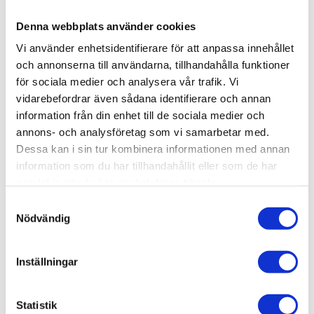
Denna webbplats använder cookies
KÖP
Vi använder enhetsidentifierare för att anpassa innehållet
och annonserna till användarna, tillhandahålla funktioner
Lagerstatus
I lager
för sociala medier och analysera vår trafik. Vi
Artikelnr
012-010
Vikt
0,5 kg
vidarebefordrar även sådana identifierare och annan
information från din enhet till de sociala medier och
annons- och analysföretag som vi samarbetar med.
Fotplatta 150x150.
Dessa kan i sin tur kombinera informationen med annan
information som du har tillhandahållit eller som de har
3D step-fil:
Här kan du hämta en 3D step-fil
012-
samlat in när du har använt deras tjänster.
010
Samtyckesval
Material:
Aluminium, naturanodiserad.
Nödvändig
längd:
150 mm
Bredd:
150 mm
Inställningar
Tjocklek:
8 mm
Övrig info:
För 60x60 profiler. Skruv för
Statistik
infästning MF6S 6x30.