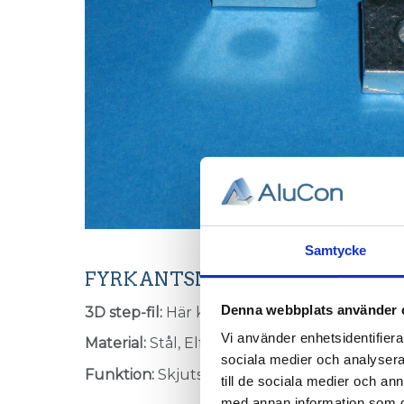
Samtycke
FYRKANTSMUTTER M4, T-spår 1
Denna webbplats använder 
3D step-fil:
Här kan du hämta en 3D step-fil
Vi använder enhetsidentifierar
Material:
Stål, Elförzinkat.
sociala medier och analysera 
Funktion:
Skjuts in i spåränden.
till de sociala medier och a
med annan information som du 