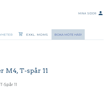
person
MINA SIDOR
YHETER
EXKL. MOMS
BOKA MÖTE HÄR!
r M4, T-spår 11
T-Spår 11