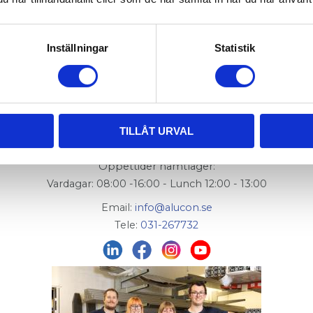
Inställningar
Statistik
AluCon AB
Org. nr: 556326-7482
TILLÅT URVAL
Adress:
Von Utfallsgatan 16, 415 05 Göteborg
Öppettider hämtlager:
Vardagar: 08:00 -16:00 - Lunch 12:00 - 13:00
Email:
info@alucon.se
Tele:
031-267732