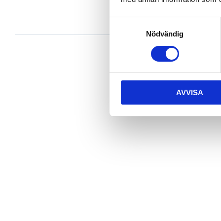
Samtyckesval
Nödvändig
AVVISA