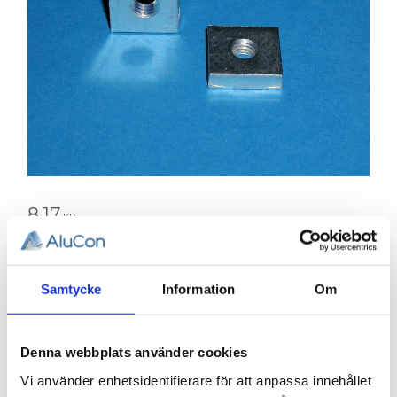
8,17
KR
Antal
st
Samtycke
Information
Om
KÖP
Denna webbplats använder cookies
Vi använder enhetsidentifierare för att anpassa innehållet
Lagerstatus
Lagervara