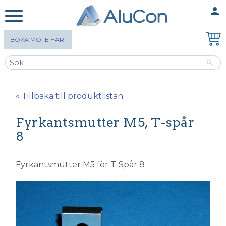
person
MINA SIDOR
Meny
BOKA MÖTE HÄR!
« Tillbaka till produktlistan
Fyrkantsmutter M5, T-spår
8
Fyrkantsmutter M5 för T-Spår 8