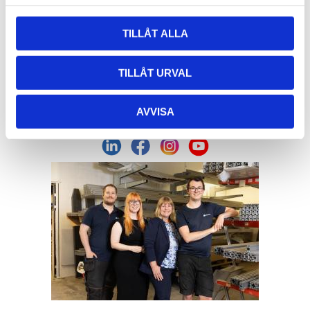
Org. nr: 556326-7482
TILLÅT ALLA
Adress:
Von Utfallsgatan 16, 415 05 Göteborg
Öppettider hämtlager:
TILLÅT URVAL
Vardagar: 08:00 -16:00 - Lunch 12:00 - 13:00
Email:
info@alucon.se
AVVISA
Tele:
031-267732