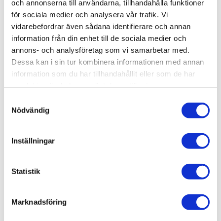
Artikelnr
004-209
och annonserna till användarna, tillhandahålla funktioner
Vikt
0,01 kg
för sociala medier och analysera vår trafik. Vi
vidarebefordrar även sådana identifierare och annan
information från din enhet till de sociala medier och
FYRKANTSMUTTER M5, T-spår 8
annons- och analysföretag som vi samarbetar med.
Material:
Stål, Elförzinkat.
Dessa kan i sin tur kombinera informationen med annan
information som du har tillhandahållit eller som de har
Funktion:
Skjuts in i spåränden
samlat in när du har använt deras tjänster.
Storlek:
19x19x4
Samtyckesval
Nödvändig
Alternativ T-spår 8:
004-201
Inställningar
Statistik
Marknadsföring
AluCon AB