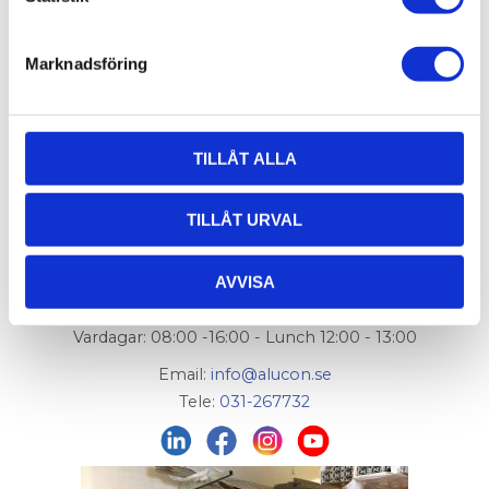
Flexlink artikelnummer:
XFAH 110 B
Marknadsföring
TILLÅT ALLA
AluCon AB
TILLÅT URVAL
Org. nr: 556326-7482
Adress:
Von Utfallsgatan 16, 415 05 Göteborg
AVVISA
Öppettider hämtlager:
Vardagar: 08:00 -16:00 - Lunch 12:00 - 13:00
Email:
info@alucon.se
Tele:
031-267732