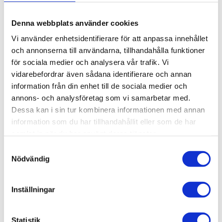
KÖP
Denna webbplats använder cookies
Vi använder enhetsidentifierare för att anpassa innehållet
och annonserna till användarna, tillhandahålla funktioner
Lagerstatus
Beställningsvara, lev. tid: 1-2
veckor
för sociala medier och analysera vår trafik. Vi
Artikelnr
015-003
vidarebefordrar även sådana identifierare och annan
Vikt
0,124 kg
information från din enhet till de sociala medier och
annons- och analysföretag som vi samarbetar med.
Gångjärn 30/30. T-Spår 7.
Dessa kan i sin tur kombinera informationen med annan
information som du har tillhandahållit eller som de har
3D step-fil:
Här kan du hämta en 3D step-fil
015-
samlat in när du har använt deras tjänster.
003
Samtyckesval
Material:
Aluminium.
Nödvändig
Montering:
Monteringsdetaljer för profil 30/30,
T-spår 7 ingår, bussningarna är monterade och
Inställningar
axeln monteras efter hur man önskar hänga
dörren, höger eller vänster.
Statistik