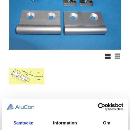
Rutnätsvy
Listvy
254,81
KR
Antal
Samtycke
Information
Om
st