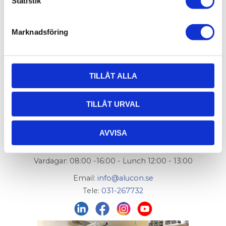
Statistik
Flexlink artikelnummer:
XFAH 110 A
Marknadsföring
TILLÅT ALLA
AluCon AB
TILLÅT URVAL
Org. nr: 556326-7482
Adress:
Von Utfallsgatan 16, 415 05 Göteborg
AVVISA
Öppettider hämtlager:
Vardagar: 08:00 -16:00 - Lunch 12:00 - 13:00
Email:
info@alucon.se
Tele:
031-267732