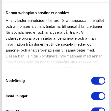
st
Denna webbplats använder cookies
KÖP
Vi använder enhetsidentifierare för att anpassa innehållet
och annonserna till användarna, tillhandahålla funktioner
för sociala medier och analysera vår trafik. Vi
Lagerstatus
Lagervara
Artikelnr
015-004
vidarebefordrar även sådana identifierare och annan
Vikt
0,138 kg
information från din enhet till de sociala medier och
annons- och analysföretag som vi samarbetar med.
Dessa kan i sin tur kombinera informationen med annan
Gångjärn 30/44-45. T-Spår 7/11.
information som du har tillhandahållit eller som de har
3D step-fil:
Här kan du hämta en 3D step-fil
015-
samlat in när du har använt deras tjänster.
004
Samtyckesval
Nödvändig
Material:
Aluminium, anodiserat.
Montering:
Monteringsdetaljer för profil 30/44-
45, T-spår 7/11 ingår, bussningarna är monterade
Inställningar
och axeln monteras efter hur man önskar
hänga dörren, höger eller vänster.