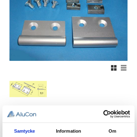
Rutnätsvy
Listvy
254,81
KR
Samtycke
Information
Om
Antal