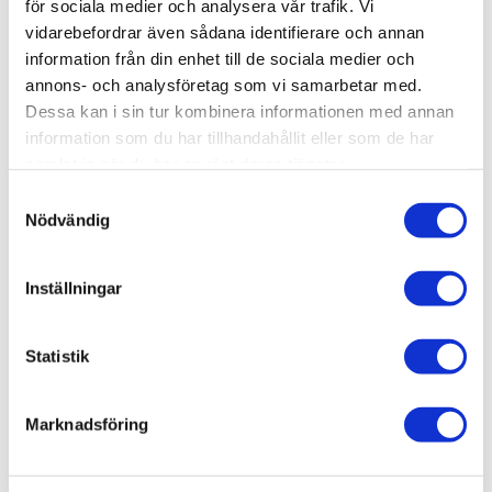
för sociala medier och analysera vår trafik. Vi
vidarebefordrar även sådana identifierare och annan
Gångjärn, T-Spår 8.
information från din enhet till de sociala medier och
annons- och analysföretag som vi samarbetar med.
3D step-fil:
Här kan du hämta en 3D step-fil
015-
Dessa kan i sin tur kombinera informationen med annan
240
information som du har tillhandahållit eller som de har
samlat in när du har använt deras tjänster.
Material:
Aluminium, anodiserat. Rostfri axel.
Samtyckesval
Montering:
Monteringsdetaljer ingår
Nödvändig
Övrig info:
Max belastning 50 kg
Inställningar
Statistik
AluCon AB
Marknadsföring
Org. nr: 556326-7482