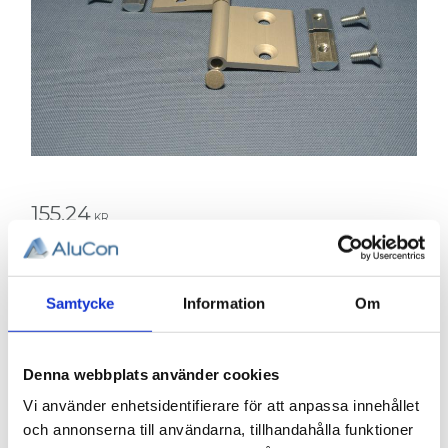
155,24
KR
Antal
st
Samtycke
Information
Om
KÖP
Denna webbplats använder cookies
Lagerstatus
Lagervara
Vi använder enhetsidentifierare för att anpassa innehållet
Artikelnr
015-240
och annonserna till användarna, tillhandahålla funktioner
Vikt
0,115 kg