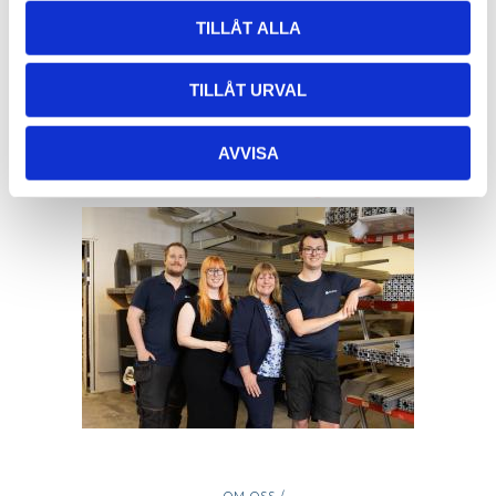
Adress:
Von Utfallsgatan 16, 415 05 Göteborg
TILLÅT ALLA
Öppettider hämtlager:
Vardagar: 08:00 -16:00 - Lunch 12:00 - 13:00
TILLÅT URVAL
Email:
info@alucon.se
Tele:
031-267732
AVVISA