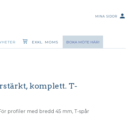
person
MINA SIDOR
YHETER
EXKL. MOMS
BOKA MÖTE HÄR!
örstärkt, komplett. T-
 För profiler med bredd 45 mm, T-spår