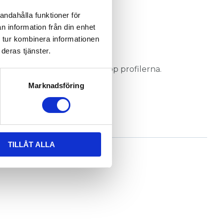
andahålla funktioner för
n information från din enhet
 tur kombinera informationen
deras tjänster.
ppskruvarna som spänner ihop profilerna.
Marknadsföring
TILLÅT ALLA