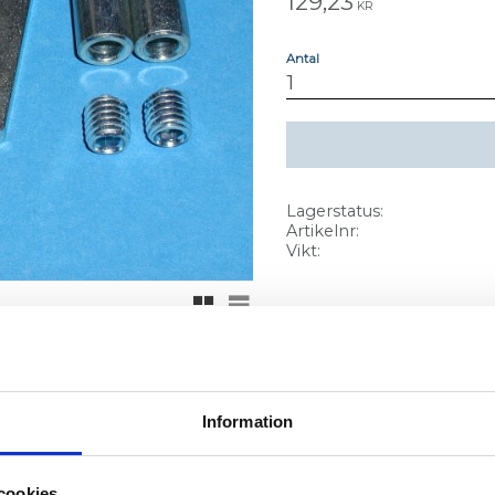
129,23
KR
Antal
Lagerstatus
Artikelnr
Vikt
Rutnätsvy
Listvy
Information
T-spår 11.
cookies