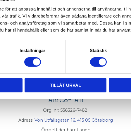
e för att anpassa innehållet och annonserna till användarna, tillh
010-006
vår trafik. Vi vidarebefordrar även sådana identifierare och anna
nnons- och analysföretag som vi samarbetar med. Dessa kan i sin
har tillhandahållit eller som de har samlat in när du har använt 
filer med T-spår 11.
99-002
och montera distanser, sedan girfästen med sto
Inställningar
Statistik
TILLÅT URVAL
AluCon AB
Org. nr: 556326-7482
Adress:
Von Utfallsgatan 16, 415 05 Göteborg
Öppettider hämtlager: