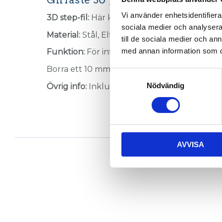
Vi använder enhetsidentifierar
3D step-fil:
Här kan du hämta en 3D step-fil
sociala medier och analysera 
Material:
Stål, Elförzinkat.
till de sociala medier och a
med annan information som du 
Funktion:
För infästning av 15° girkapade pro
Borra ett 10 mm hål i profil med borrfixtur
0
Samtyckesval
Nödvändig
Övrig info:
Inklusive distanser och låskruvar.
AVVISA