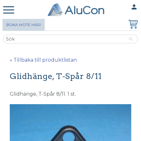
person
MINA SIDOR
Meny
BOKA MÖTE HÄR!
« Tillbaka till produktlistan
Glidhänge, T-Spår 8/11
Glidhänge, T-Spår 8/11. 1 st.