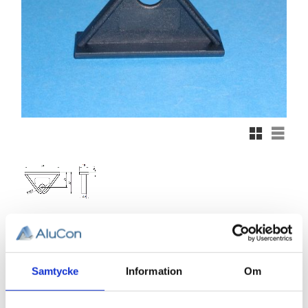
Rutnätsvy
Listvy
42,55
KR
Samtycke
Information
Om
Antal
st