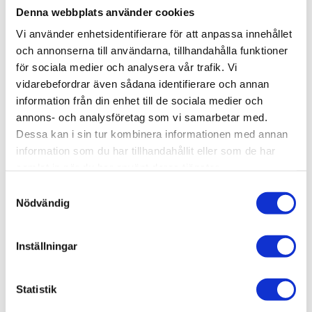
Denna webbplats använder cookies
KÖP
Vi använder enhetsidentifierare för att anpassa innehållet
och annonserna till användarna, tillhandahålla funktioner
för sociala medier och analysera vår trafik. Vi
Lagerstatus
Lagervara
vidarebefordrar även sådana identifierare och annan
Artikelnr
016-006
Vikt
0,015 kg
information från din enhet till de sociala medier och
annons- och analysföretag som vi samarbetar med.
Dessa kan i sin tur kombinera informationen med annan
Glidhänge, T-Spår 8/11
information som du har tillhandahållit eller som de har
3D step-fil:
Här kan du hämta en 3D step-fil
016-
samlat in när du har använt deras tjänster.
006
Samtyckesval
Nödvändig
Material:
Polyamid med glasfiber
Bredd:
18 / 7,5 mm
Inställningar
Höjd:
37 mm
Statistik