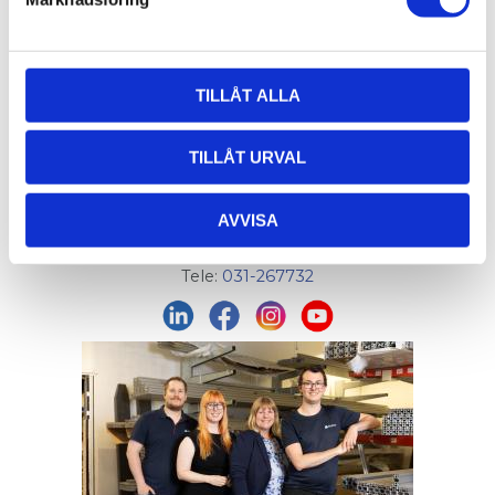
AluCon AB
TILLÅT ALLA
Org. nr: 556326-7482
Adress:
Von Utfallsgatan 16, 415 05 Göteborg
TILLÅT URVAL
Öppettider hämtlager:
Vardagar: 08:00 -16:00 - Lunch 12:00 - 13:00
AVVISA
Email:
info@alucon.se
Tele:
031-267732