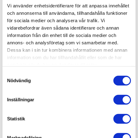
Vi använder enhetsidentifierare för att anpassa innehållet
och annonserna till användarna, tillhandahålla funktioner
KÖP
för sociala medier och analysera vår trafik. Vi
vidarebefordrar även sådana identifierare och annan
Lagerstatus
Beställningsvara
information från din enhet till de sociala medier och
Artikelnr
016-009
annons- och analysföretag som vi samarbetar med.
Vikt
0,035 kg
Dessa kan i sin tur kombinera informationen med annan
information som du har tillhandahållit eller som de har
Låsplatta komplett, T-spår 7
samlat in när du har använt deras tjänster.
3D step-fil:
Här kan du hämta en 3D step-fil
Samtyckesval
Nödvändig
Material:
Aluminium, elförzinkat stål.
Montering:
Monteringsdetaljer ingår.
Inställningar
FlexLink artikelnummer:
Statistik
Marknadsföring