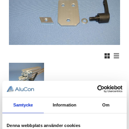
Rutnätsvy
Listvy
249,52
Samtycke
Information
Om
KR
Antal
Denna webbplats använder cookies
st