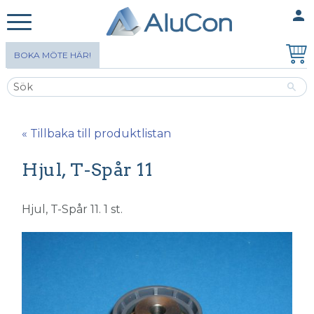
person
MINA SIDOR
Meny
BOKA MÖTE HÄR!
« Tillbaka till produktlistan
Hjul, T-Spår 11
Hjul, T-Spår 11. 1 st.