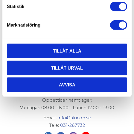
Övrig info:
Inkl. kullager och distanshylsa, För
Statistik
Hjulok, T-Spår 11:
017-101
FlexLink artikelnummer:
XCAW 48
Marknadsföring
TILLÅT ALLA
TILLÅT URVAL
AluCon AB
Org. nr: 556326-7482
AVVISA
Adress:
Von Utfallsgatan 16, 415 05 Göteborg
Öppettider hämtlager:
Vardagar: 08:00 -16:00 - Lunch 12:00 - 13:00
Email:
info@alucon.se
Tele:
031-267732