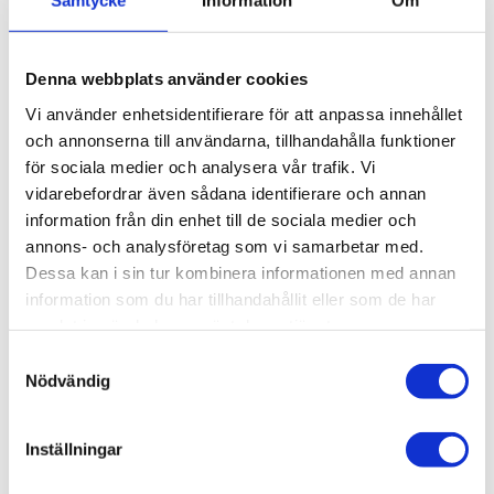
Samtycke
Information
Om
KÖP
Denna webbplats använder cookies
Lagerstatus
Lagervara
Vi använder enhetsidentifierare för att anpassa innehållet
Artikelnr
017-102
och annonserna till användarna, tillhandahålla funktioner
Vikt
0,12 kg
för sociala medier och analysera vår trafik. Vi
vidarebefordrar även sådana identifierare och annan
information från din enhet till de sociala medier och
Hjul, T-Spår 11
annons- och analysföretag som vi samarbetar med.
3D step-fil:
Här kan du hämta en 3D step-fil
017-
Dessa kan i sin tur kombinera informationen med annan
102
information som du har tillhandahållit eller som de har
samlat in när du har använt deras tjänster.
Material:
Polyamid
Samtyckesval
För montering i profilsida:
(ingår ej)
Nödvändig
Skruv:
M6S 8x30 (1 st)
Bricka:
BRB 8,4x16
(1 st)
Inställningar
Mutter:
004-009
(1 st)