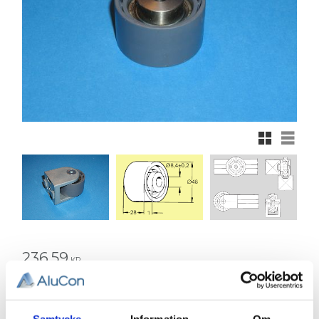
Rutnätsvy
Listvy
236,59
KR
Antal
st