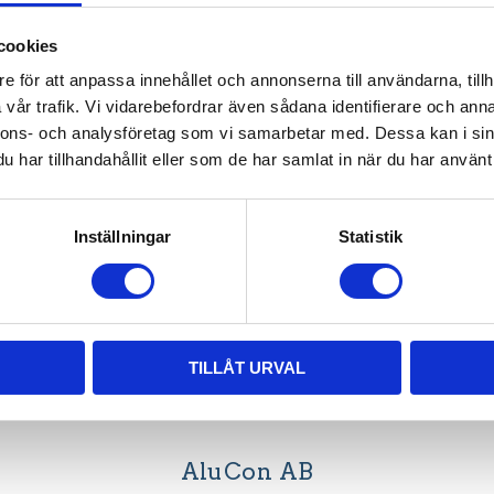
017-103
cookies
e för att anpassa innehållet och annonserna till användarna, tillh
vår trafik. Vi vidarebefordrar även sådana identifierare och anna
nnons- och analysföretag som vi samarbetar med. Dessa kan i sin
har tillhandahållit eller som de har samlat in när du har använt 
Inställningar
Statistik
r Hjulok, T-Spår 11:
017-101
, passar för att styra i T-Spår 11
TILLÅT URVAL
AluCon AB