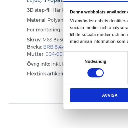
3D step-fil:
Här kan du hämta en 3D step-fil
Denna webbplats använder 
Material:
Polyamid
Vi använder enhetsidentifierar
sociala medier och analysera 
För montering i profilsida:
(ingår ej)
till de sociala medier och a
Skruv:
M6S 8x30 (1 st)
med annan information som du 
Bricka:
BRB 8,4x16
(1 st)
Mutter:
004-009
(1 st)
Samtyckesval
Nödvändig
Övrig info:
Inkl. kullager och distanshylsa, Fö
FlexLink artikelnummer:
XCAW 48 G
AVVISA