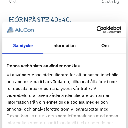
Vikt
0,325 kg
HÖRNFÄSTE 40x40.
3D step-fil:
Här kan du hämta en 3D step-fil
006-201
Samtycke
Information
Om
Funktion:
Hörnfäste för profil
001-244
Material:
Pressgjuten zink, elförzinkat stål och
polyamid, svart.
Denna webbplats använder cookies
Övrig info:
Produkten innehåller 1
Vi använder enhetsidentifierare för att anpassa innehållet
st hörnfäste. Levereras komplett med fäst-
och annonserna till användarna, tillhandahålla funktioner
element och täcklock.
för sociala medier och analysera vår trafik. Vi
vidarebefordrar även sådana identifierare och annan
Relaterade produkter
information från din enhet till de sociala medier och
annons- och analysföretag som vi samarbetar med.
Dessa kan i sin tur kombinera informationen med annan
information som du har tillhandahållit eller som de har