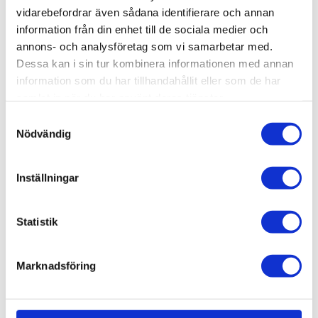
vidarebefordrar även sådana identifierare och annan
information från din enhet till de sociala medier och
Lagerstatus
Beställningsvara, lev. tid: 1-2
annons- och analysföretag som vi samarbetar med.
veckor
Dessa kan i sin tur kombinera informationen med annan
Artikelnr
009-100
Vikt
0,06 kg
information som du har tillhandahållit eller som de har
samlat in när du har använt deras tjänster.
Material: Aluminium, anodiserat
Samtyckesval
Nödvändig
Här kan du hämta en 3D step-fil
009-100
Inställningar
Statistik
AluCon AB
Marknadsföring
Org. nr: 556326-7482
Adress:
Von Utfallsgatan 16, 415 05 Göteborg