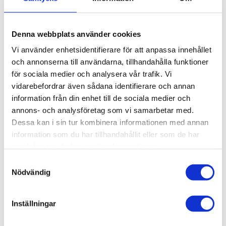
st
Denna webbplats använder cookies
KÖP
Vi använder enhetsidentifierare för att anpassa innehållet
och annonserna till användarna, tillhandahålla funktioner
Lagerstatus
Beställningsvara, lev. tid: 1-2
för sociala medier och analysera vår trafik. Vi
veckor
Artikelnr
018-102
vidarebefordrar även sådana identifierare och annan
Vikt
3,4 kg
information från din enhet till de sociala medier och
annons- och analysföretag som vi samarbetar med.
Dessa kan i sin tur kombinera informationen med annan
Kabelkanal, T-Spår 11. 44x88 mm. 3
information som du har tillhandahållit eller som de har
meter.
samlat in när du har använt deras tjänster.
3D step-fil:
Här kan du hämta en 3D step-fil
Samtyckesval
018-102
Nödvändig
Material:
Aluminium, anodiserat.
Inställningar
Längd:
3 meter.
Övrig info:
Använd lock
018-105
och