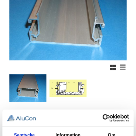
Rutnätsvy
Listvy
977,75
KR
Antal
Samtycke
Information
Om