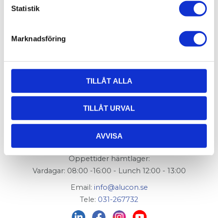
Statistik
ändlock
002-009
som avslut.
FlexLink artikelnummer:
XCCD 3x44x88
Marknadsföring
TILLÅT ALLA
AluCon AB
TILLÅT URVAL
Org. nr: 556326-7482
AVVISA
Adress:
Von Utfallsgatan 16, 415 05 Göteborg
Öppettider hämtlager:
Vardagar: 08:00 -16:00 - Lunch 12:00 - 13:00
Email:
info@alucon.se
Tele:
031-267732