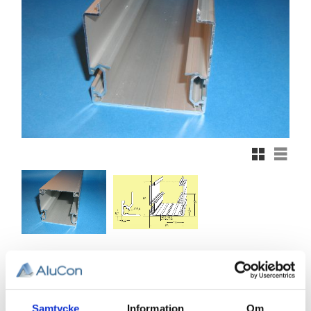
Rutnätsvy
Listvy
1 458,43
KR
Antal
Samtycke
Information
Om