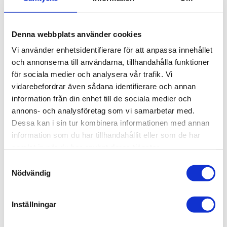
st
Denna webbplats använder cookies
KÖP
Vi använder enhetsidentifierare för att anpassa innehållet
och annonserna till användarna, tillhandahålla funktioner
Lagerstatus
Beställningsvara, lev. tid: 1-2
för sociala medier och analysera vår trafik. Vi
veckor
Artikelnr
018-103
vidarebefordrar även sådana identifierare och annan
Vikt
4,95 kg
information från din enhet till de sociala medier och
annons- och analysföretag som vi samarbetar med.
Dessa kan i sin tur kombinera informationen med annan
Kabelkanal, T-Spår 11. 88 mm. 3
information som du har tillhandahållit eller som de har
meter.
samlat in när du har använt deras tjänster.
3D step-fil:
Här kan du hämta en 3D step-fil
Samtyckesval
018-103
Nödvändig
Material:
Aluminium, anodiserat.
Inställningar
Längd:
3 meter.
Övrig info:
Använd
018-105
som lock och