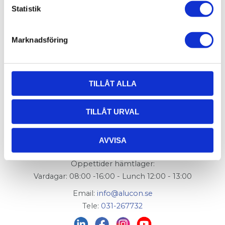
Statistik
ändlock
002-011
som avslut.
FlexLink artikelnummer:
XCCD 3x88
Marknadsföring
TILLÅT ALLA
AluCon AB
TILLÅT URVAL
Org. nr: 556326-7482
AVVISA
Adress:
Von Utfallsgatan 16, 415 05 Göteborg
Öppettider hämtlager:
Vardagar: 08:00 -16:00 - Lunch 12:00 - 13:00
Email:
info@alucon.se
Tele:
031-267732