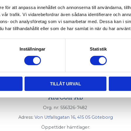
e för att anpassa innehållet och annonserna till användarna, tillh
012-025
vår trafik. Vi vidarebefordrar även sådana identifierare och anna
nnons- och analysföretag som vi samarbetar med. Dessa kan i sin
har tillhandahållit eller som de har samlat in när du har använt 
 kg/st vid dynamisk belastning och 100 kg/st vid statisk 
Inställningar
Statistik
TILLÅT URVAL
AluCon AB
Org. nr: 556326-7482
Adress:
Von Utfallsgatan 16, 415 05 Göteborg
Öppettider hämtlager: