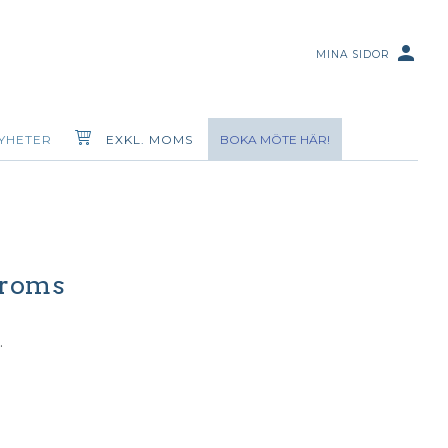
person
MINA SIDOR
YHETER
EXKL. MOMS
BOKA MÖTE HÄR!
broms
.