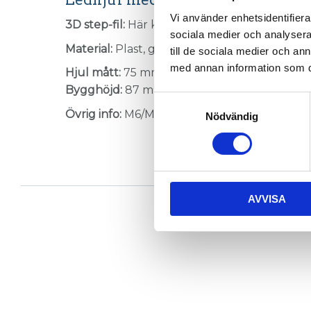
Vi använder enhetsidentifierar
3D step-fil:
Här kan du hämta en 3D step-fil
sociala medier och analysera 
Material:
Plast, grå. Gummi. Stål, elförzinkat.
till de sociala medier och a
med annan information som du 
Hjul mått:
75 mm
Bygghöjd:
87 mm
Samtyckesval
Övrig info:
M6/M8 hjultapp, Max belastning 50
Nödvändig
AVVISA