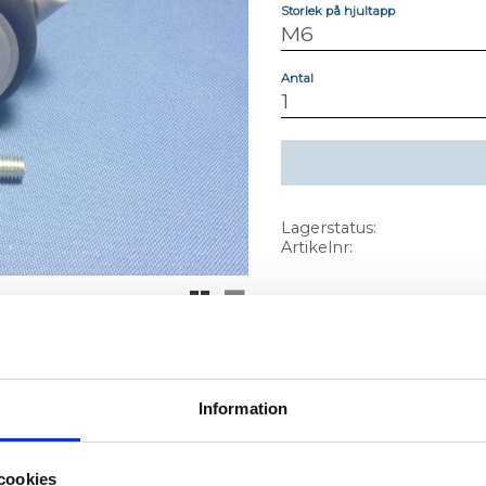
Storlek på hjultapp
Antal
Lagerstatus
Artikelnr
Rutnätsvy
Listvy
Information
cookies