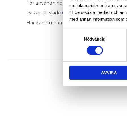
För användning med 64, 88 eller 90 mm balk
sociala medier och analysera 
till de sociala medier och a
Passar till släde
021-114
med annan information som du 
Här kan du hämta en 3D step-fil
021-104
Samtyckesval
Nödvändig
AVVISA