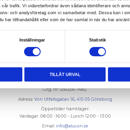
 och stålaxel 10,
021-101
vår trafik. Vi vidarebefordrar även sådana identifierare och anna
nnons- och analysföretag som vi samarbetar med. Dessa kan i sin
har tillhandahållit eller som de har samlat in när du har använt 
Inställningar
Statistik
TILLÅT URVAL
AluCon AB
Org. nr: 556326-7482
Adress:
Von Utfallsgatan 16, 415 05 Göteborg
Öppettider hämtlager:
Vardagar: 08:00 -16:00 - Lunch 12:00 - 13:00
Email:
info@alucon.se