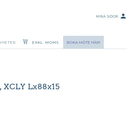
person
MINA SIDOR
YHETER
EXKL. MOMS
BOKA MÖTE HÄR!
8, XCLY Lx88x15