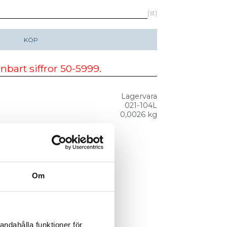
st
KÖP
Lagervara
021-104L
0,0026 kg
Om
andahålla funktioner för