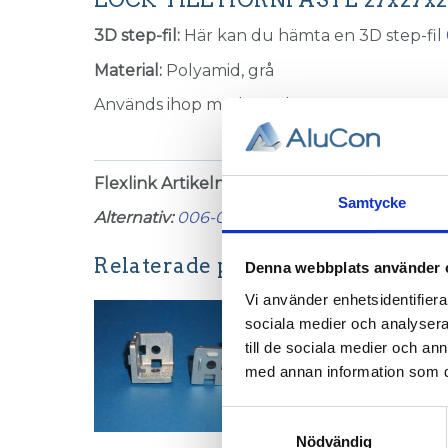
3D step-fil:
Här kan du hämta en 3D step-fil
Material:
Polyamid, grå
Används ihop med profil
001-006
Flexlink Artikelnummer:
XFBE 30 C
Samtycke
Alternativ:
006-003
Relaterade produkter
Denna webbplats använder 
Vi använder enhetsidentifierar
sociala medier och analysera 
till de sociala medier och a
med annan information som du 
Samtyckesval
Nödvändig