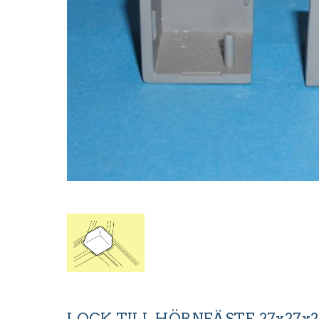
LOCK TILL HÖRNFÄSTE 27x27x2