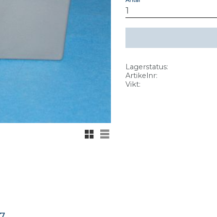
Lagerstatus
Artikelnr
Vikt
Rutnätsvy
Listvy
7.