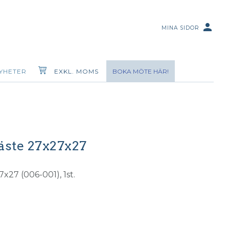
person
MINA SIDOR
YHETER
EXKL. MOMS
BOKA MÖTE HÄR!
fäste 27x27x27
7x27 (006-001), 1st.