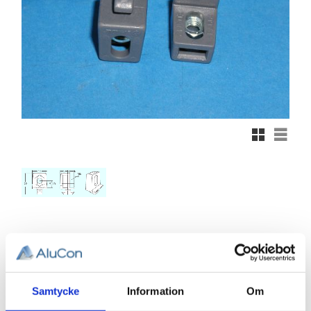
Rutnätsvy
Listvy
15,96
KR
Antal
Samtycke
Information
Om
st