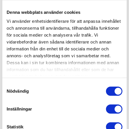
Denna webbplats använder cookies
KÖP
Vi använder enhetsidentifierare för att anpassa innehållet
och annonserna till användarna, tillhandahålla funktioner
Lagerstatus
Lagervara
Artikelnr
014-001
för sociala medier och analysera vår trafik. Vi
Vikt
0,003 kg
vidarebefordrar även sådana identifierare och annan
information från din enhet till de sociala medier och
annons- och analysföretag som vi samarbetar med.
Multiblock, T-spår 5.
Dessa kan i sin tur kombinera informationen med annan
3D step-fil:
Här kan du hämta en 3D step-fil 014-
information som du har tillhandahållit eller som de har
001
samlat in när du har använt deras tjänster.
Samtyckesval
Material:
Polyamid, grå.
Nödvändig
Bredd:
14 mm.
Höjd:
22 mm.
Inställningar
Övrig info:
Leveraras med M5-mutter, för
profiler med Modul 22 T-spår 5
Statistik