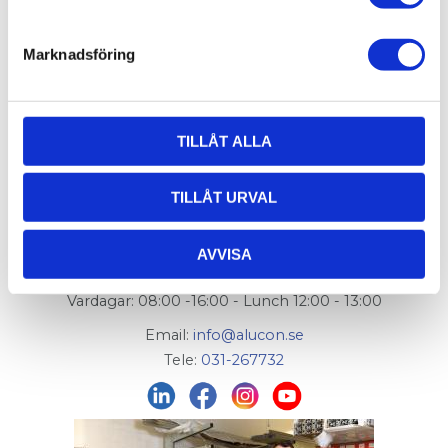
FlexLink artikelnummer:
XDAM 2
Marknadsföring
TILLÅT ALLA
AluCon AB
TILLÅT URVAL
Org. nr: 556326-7482
Adress:
Von Utfallsgatan 16, 415 05 Göteborg
AVVISA
Öppettider hämtlager:
Vardagar: 08:00 -16:00 - Lunch 12:00 - 13:00
Email:
info@alucon.se
Tele:
031-267732