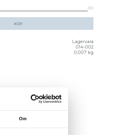
st
KÖP
Lagervara
014-002
0,007 kg
Om