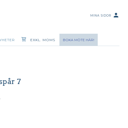
person
MINA SIDOR
YHETER
EXKL. MOMS
BOKA MÖTE HÄR!
spår 7
.