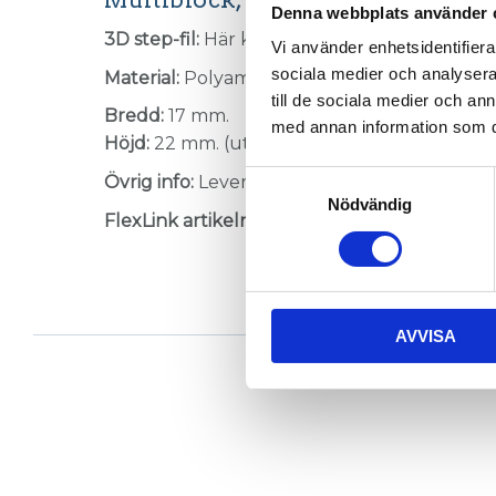
Denna webbplats använder 
3D step-fil:
Här kan du hämta en 3D step-fil
Vi använder enhetsidentifierar
sociala medier och analysera 
Material:
Polyamid, grå.
till de sociala medier och a
Bredd:
17 mm.
med annan information som du 
Höjd:
22 mm. (utanpå spåret)
Samtyckesval
Övrig info:
Leveraras med M6-mutter, för pro
Nödvändig
FlexLink artikelnummer:
XFAM 6
AVVISA